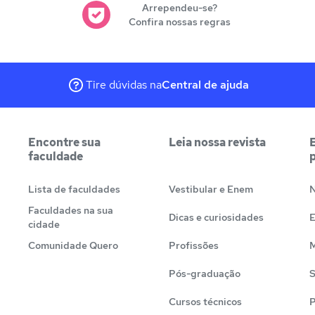
Arrependeu-se?
Confira nossas regras
Tire dúvidas na
Central de ajuda
Encontre sua
Leia nossa revista
faculdade
Lista de faculdades
Vestibular e Enem
N
Faculdades na sua
Dicas e curiosidades
cidade
Comunidade Quero
Profissões
M
Pós-graduação
S
Cursos técnicos
P