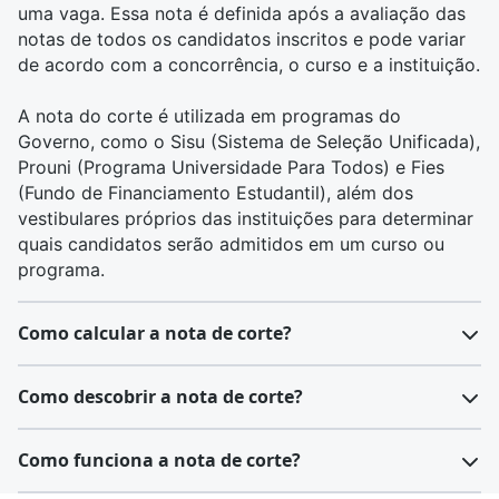
uma vaga. Essa nota é definida após a avaliação das
notas de todos os candidatos inscritos e pode variar
de acordo com a concorrência, o curso e a instituição.
A nota do corte é utilizada em programas do
Governo, como o
Sisu
(Sistema de Seleção Unificada),
Prouni
(Programa Universidade Para Todos) e
Fies
(Fundo de Financiamento Estudantil), além dos
vestibulares próprios das instituições para determinar
quais candidatos serão admitidos em um curso ou
programa.
Como calcular a nota de corte?
Calcular a nota de corte é um processo que depende
Como descobrir a nota de corte?
da metodologia aplicada pela instituição ou pelo
processo seletivo específico. Em geral, a nota de
Após realizar o Enem, os candidatos recebem suas
Como funciona a nota de corte?
corte é estabelecida após a análise das notas de
notas individuais em cada uma das áreas do
todos os candidatos e leva em consideração a