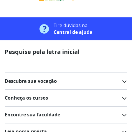
Tire dúvidas na
Central de ajuda
Pesquise pela letra inicial
Descubra sua vocação
Conheça os cursos
Teste vocacional
Lista de profissões
Encontre sua faculdade
Salários na sua região
Lista de cursos
Cursos de graduação
Leia nossa revista