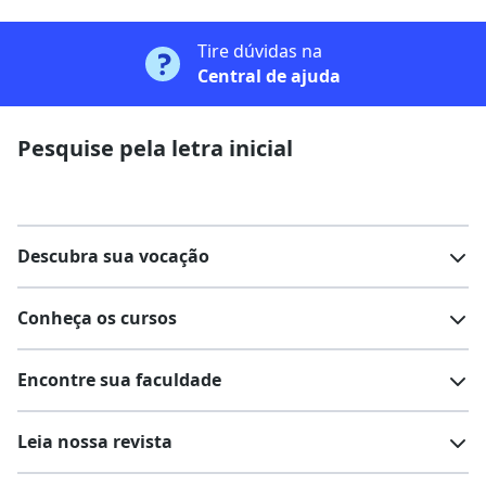
Tire dúvidas na
Central de ajuda
Pesquise pela letra inicial
Descubra sua vocação
Conheça os cursos
Teste vocacional
Lista de profissões
Encontre sua faculdade
Salários na sua região
Lista de cursos
Cursos de graduação
Leia nossa revista
Cursos de pós-graduação
Cursos livres
Lista de faculdades
Faculdades na sua cidade