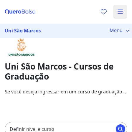
Já sabe o que você quer estudar?
Vamos te guiar no caminho ideal para seus estudos
Menu
Uni São Marcos
0%
Uni São Marcos - Cursos de
Sim, já sei
Graduação
Se você deseja ingressar em um curso de graduação
Ainda não sei
na Uni São Marcos, veja as oportunidades listadas pela
Quero Bolsa. Aqui, você pode garantir sua bolsa com
descontos de até 70%.
Definir nível e curso