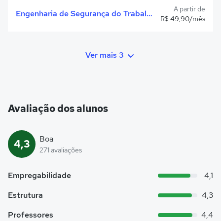
A partir de
Engenharia de Segurança do Trabalho
R$ 49,90/mês
Ver mais 3
Avaliação dos alunos
Boa
4,3
271 avaliações
Empregabilidade
4,1
Estrutura
4,3
Professores
4,4