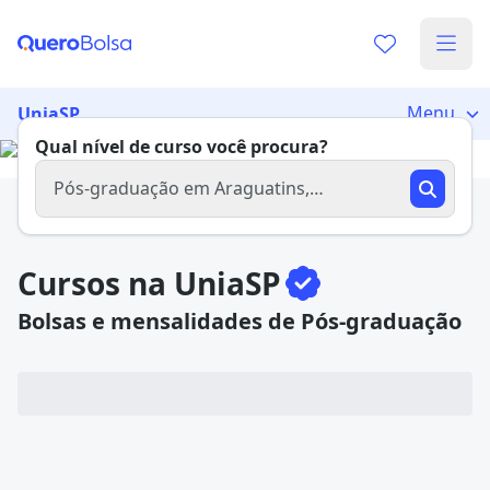
Já sabe o que você quer estudar?
Vamos te guiar no caminho ideal para seus estudos
Menu
UniaSP
0%
Qual nível de curso você procura?
Pós-graduação em Araguatins,
TOCANTINS
Sim, já sei
Cursos na UniaSP
Bolsas e mensalidades de Pós-graduação
Ainda não sei