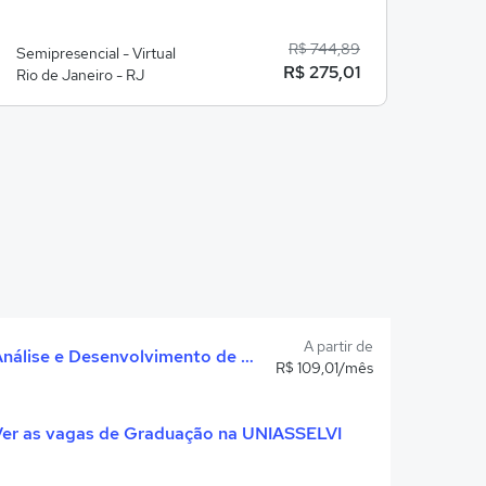
R$ 744,89
Semipresencial - Virtual
EaD - 
R$ 275,01
Rio de Janeiro - RJ
Rio d
A partir de
Análise e Desenvolvimento de Sistemas
R$ 109,01/mês
Ver as vagas de Graduação na UNIASSELVI