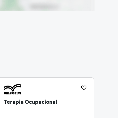
Terapia Ocupacional
Aná
Sis