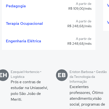
A partir de
Pedagogia
R$ 109,00/mês
A partir de
Terapia Ocupacional
R$ 248,68/mês
A partir de
Engenharia Elétrica
R$ 248,68/mês
Ezequiel Hortencio •
Eriston Barbosa • Gestão
EH
EB
Logística
da Tecnologia da
Prós e contras de
Informação
Excelentes
estudar na Uniasselvi,
professores, Ótimo
polo São João de
atendimento,visão
Meriti.
social, programas de