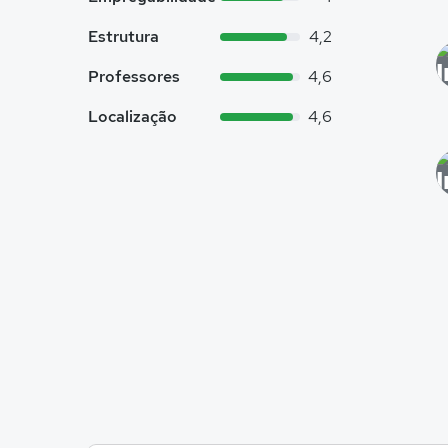
Estrutura
4,2
Professores
4,6
Localização
4,6