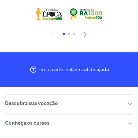
Tire dúvidas na
Central de ajuda
Descubra sua vocação
Conheça os cursos
Teste vocacional
Lista de profissões