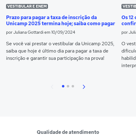
VESTIBULAR E ENEM
VESTI
Prazo para pagar a taxa de inscrição da
Os 12 
Unicamp 2025 termina hoje; saiba como pagar
confir
por Juliana Gottardi
em 10/09/2024
por Jul
Se você vai prestar o vestibular da Unicamp 2025,
O vest
saiba que hoje é último dia para pagar a taxa de
dificu
inscrição e garantir sua participação na prova!
habili
interp
Qualidade de atendimento