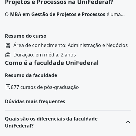
Projetos e Processos na UniFederal?
O
MBA em Gestão de Projetos e Processos
é uma
especialização que promove o aperfeiçoamento de
habilidades estratégicas e operacionais, empregadas
em sistemas de liderança. Destinado a profissionais de
Resumo do curso
administração, engenharia, tecnologia e setores
Área de conhecimento: Administração e Negócios
relacionados à gestão empresarial, o curso aborda
Duração: em média, 2 anos
conceitos práticos e teóricos de gerenciamento,
Como é a faculdade UniFederal
visando preparar o aluno para enfrentar os desafios
reais da gestão de processos.
Resumo da faculdade
877 cursos de pós-graduação
Dúvidas mais frequentes
Quais são os diferenciais da faculdade
UniFederal?