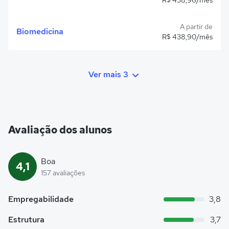
R$ 438,96/mês
A partir de
Biomedicina
R$ 438,90/mês
Ver mais 3
Avaliação dos alunos
Boa
4,1
157 avaliações
Empregabilidade
3,8
Estrutura
3,7