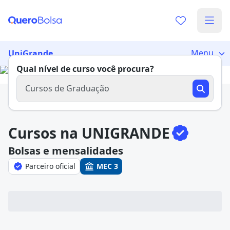
Já sabe o que você quer estudar?
Vamos te guiar no caminho ideal para seus estudos
Menu
UniGrande
0%
Qual nível de curso você procura?
Cursos de Graduação
Sim, já sei
Cursos na UNIGRANDE
Bolsas e mensalidades
Parceiro oficial
MEC 3
Ainda não sei