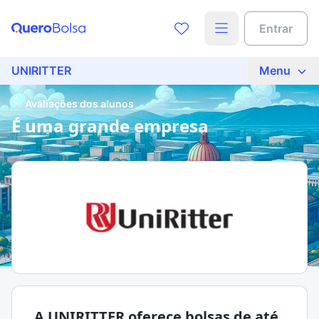
Entrar
UNIRITTER
Menu
Avaliações dos alunos
É uma grande empresa
A UNIRITTER oferece bolsas de até