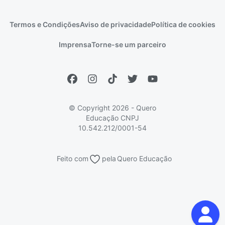
Idiomas
Cursos técnicos
Manual do Enem
Sisu
Sobre o Quero Bolsa
Primeiros passos
Termos e Condições
Aviso de privacidade
Política de cookies
Escolas
Prouni
Fies
Reembolso e cancelamento
Financeiro e regras
Imprensa
Torne-se um parceiro
Pronatec
Sisutec
Atendimento e suporte
Matrícula e validação
Encceja
Vs Mais Estudo/Neora
Educa Brasil
© Copyright 2026 - Quero
Educação
CNPJ
10.542.212/0001-54
Feito com
pela
Quero Educação