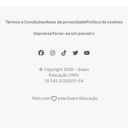
Idiomas
Cursos técnicos
Manual do Enem
Sisu
Sobre o Quero Bolsa
Primeiros passos
Termos e Condições
Aviso de privacidade
Política de cookies
Escolas
Prouni
Fies
Reembolso e cancelamento
Financeiro e regras
Imprensa
Torne-se um parceiro
Pronatec
Sisutec
Atendimento e suporte
Matrícula e validação
Encceja
Vs Mais Estudo/Neora
Educa Brasil
© Copyright 2026 - Quero
Educação
CNPJ
10.542.212/0001-54
Feito com
pela
Quero Educação