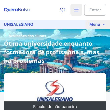
Entrar
UNISALESIANO
Menu
Avaliações dos alunos
Ótima universidade enquanto
formadora de profissionais, mas
há problemas
Faculdade não parceira