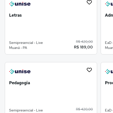
Letras
Adm
R$ 420,00
Semipresencial - Live
EaD 
R$ 189,00
Muaná - PA
Muan
Pedagogia
Pro
R$ 420,00
Semipresencial - Live
EaD 