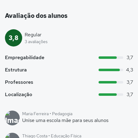
Avaliação dos alunos
Regular
3,8
3 avaliações
Empregabilidade
3,7
Estrutura
4,3
Professores
3,7
Localização
3,7
Maria Ferreira • Pedagogia
Unise uma escola mãe para seus alunos
Thiago Costa • Educação Física