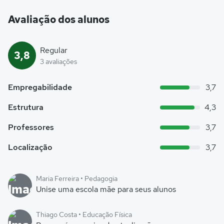
Avaliação dos alunos
Regular
3,8
3 avaliações
Empregabilidade
3,7
Estrutura
4,3
Professores
3,7
Localização
3,7
Maria Ferreira • Pedagogia
Unise uma escola mãe para seus alunos
Thiago Costa • Educação Física