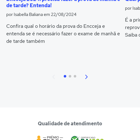
de tarde? Entenda!
por Isab
por Isabella Baliana
em 22/08/2024
É a pr
Confira qual o horário da prova do Encceja e
reprov
entenda se é necessário fazer o exame de manhã e
Saiba 
de tarde também
Qualidade de atendimento