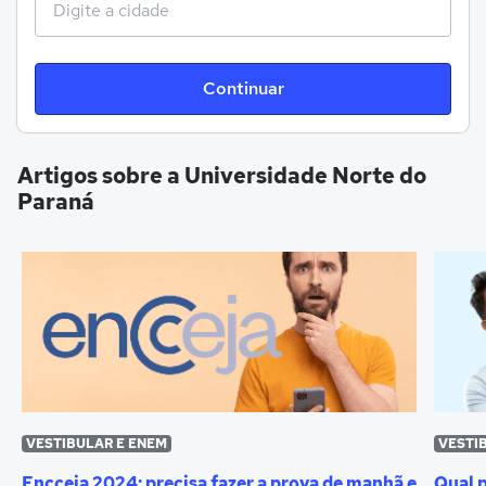
Continuar
Artigos sobre a Universidade Norte do
Paraná
VESTIBULAR E ENEM
VESTI
Encceja 2024: precisa fazer a prova de manhã e
Qual 