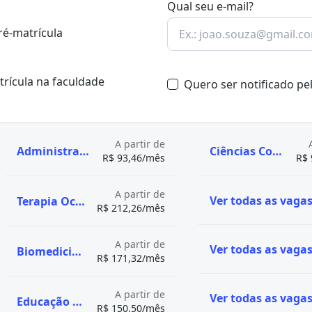
Qual seu e-mail?
ré-matrícula
atrícula na faculdade
Quero ser notificado p
A partir de
Administração
Ciências Contábeis
R$ 93,46/mês
R$ 
A partir de
Terapia Ocupacional
R$ 212,26/mês
A partir de
Biomedicina
R$ 171,32/mês
A partir de
Educação Física
R$ 150,50/mês