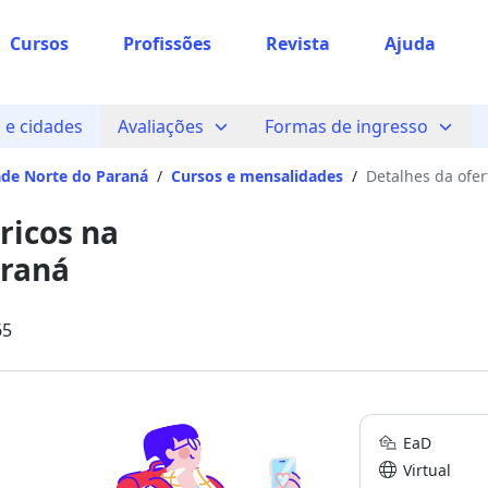
Cursos
Profissões
Revista
Ajuda
e cidades
Avaliações
Formas de ingresso
ade Norte do Paraná
/
Cursos e mensalidades
/
Detalhes da ofer
ricos na
araná
65
EaD
Virtual