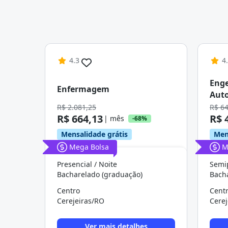
4.3
4
Enge
Enfermagem
Aut
R$ 2.081,25
R$ 6
R$ 664,13
R$ 
| mês
-68%
Mensalidade grátis
Men
Mega Bolsa
M
Presencial / Noite
Semip
Bacharelado (graduação)
Bach
Centro
Cent
Cerejeiras/RO
Cerej
Ver mais detalhes