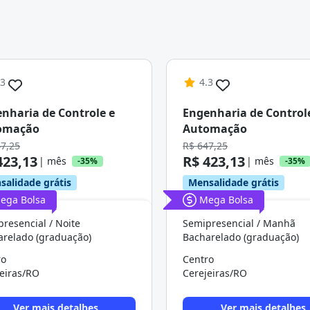
Continuar
.3
4.3
nharia de Controle e
Engenharia de Control
omação
Automação
47,25
R$ 647,25
423,13
R$ 423,13
| mês
| mês
-35%
-35%
salidade grátis
Mensalidade grátis
ega Bolsa
Mega Bolsa
resencial / Noite
Semipresencial / Manhã
arelado (graduação)
Bacharelado (graduação)
ro
Centro
eiras/RO
Cerejeiras/RO
Ver mais detalhes
Ver mais detalhes