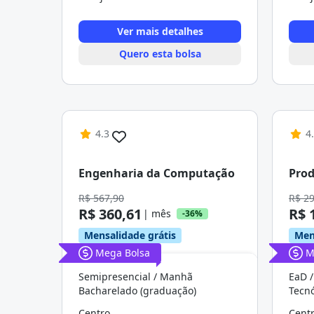
Ver mais detalhes
Quero esta bolsa
4.3
4
Engenharia da Computação
Prod
R$ 567,90
R$ 2
R$ 360,61
R$ 
| mês
-36%
Mensalidade grátis
Men
Mega Bolsa
M
Semipresencial / Manhã
EaD /
Bacharelado (graduação)
Tecn
Centro
Cent