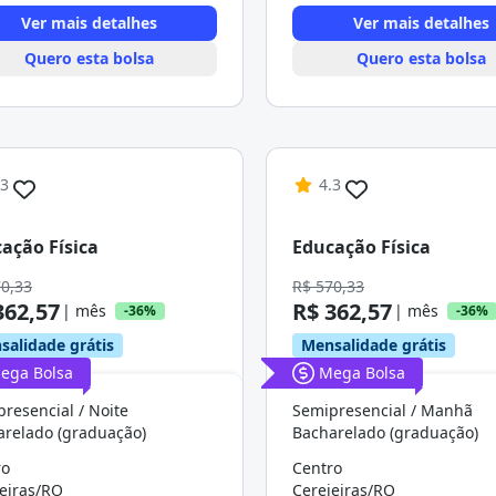
Ver mais detalhes
Ver mais detalhes
Quero esta bolsa
Quero esta bolsa
.3
4.3
ação Física
Educação Física
70,33
R$ 570,33
362,57
R$ 362,57
| mês
| mês
-36%
-36%
salidade grátis
Mensalidade grátis
ega Bolsa
Mega Bolsa
resencial / Noite
Semipresencial / Manhã
arelado (graduação)
Bacharelado (graduação)
ro
Centro
eiras/RO
Cerejeiras/RO