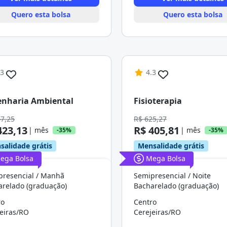
Quero esta bolsa
Quero esta bolsa
.3
4.3
enharia Ambiental
Fisioterapia
47,25
R$ 625,27
423,13
R$ 405,81
| mês
| mês
-35%
-35%
salidade grátis
Mensalidade grátis
ega Bolsa
Mega Bolsa
presencial / Manhã
Semipresencial / Noite
arelado (graduação)
Bacharelado (graduação)
ro
Centro
eiras/RO
Cerejeiras/RO