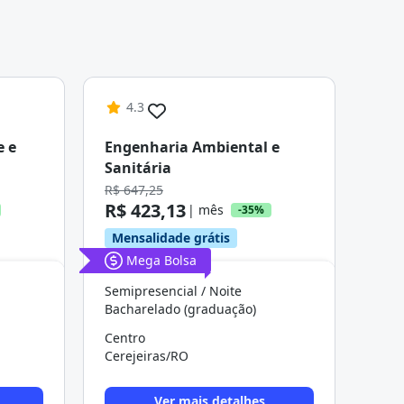
4.3
e e
Engenharia Ambiental e
Sanitária
R$ 647,25
R$ 423,13
| mês
-35%
Mensalidade grátis
Mega Bolsa
Semipresencial / Noite
Bacharelado (graduação)
Centro
Cerejeiras/RO
Ver mais detalhes