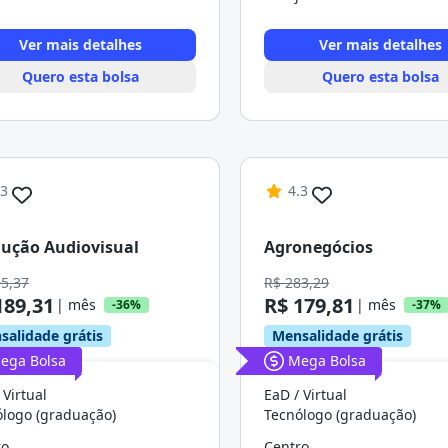
Ver mais detalhes
Ver mais detalhes
Quero esta bolsa
Quero esta bolsa
.3
4.3
ução Audiovisual
Agronegócios
95,37
R$ 283,29
189,31
R$ 179,81
| mês
| mês
-36%
-37%
salidade grátis
Mensalidade grátis
ega Bolsa
Mega Bolsa
 Virtual
EaD / Virtual
ólogo (graduação)
Tecnólogo (graduação)
ro
Centro