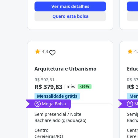
Ver mais detalhes
Quero esta bolsa
4.3
4
Arquitetura e Urbanismo
Educ
R$ 592,31
R$ 5
R$ 379,83
R$ 
| mês
-36%
Mensalidade grátis
Men
Mega Bolsa
M
Semipresencial / Noite
Semip
Bacharelado (graduação)
Bach
Centro
Cent
Cerejeiras/RO
Cerej