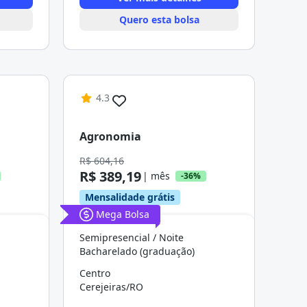
Quero esta bolsa
4.3
Agronomia
R$ 604,16
R$ 389,19
| mês
-36%
Mensalidade grátis
Mega Bolsa
Semipresencial / Noite
Bacharelado (graduação)
Centro
Cerejeiras/RO