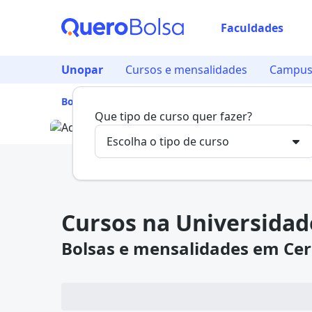
Faculdades
Já
Unopar
Cursos e mensalidades
Campus 
Vam
Bolsa de Estudo
/
Lista de Faculdades
/
Universid
Que tipo de curso quer fazer?
Cursos na Universidad
Bolsas e mensalidades em Cer