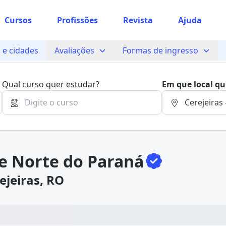
Cursos
Profissões
Revista
Ajuda
 sabe o que você quer estudar?
e cidades
Avaliações
Formas de ingresso
os te guiar no caminho ideal para seus estudos
ade Norte do Paraná
/
Cursos e mensalidades
Qual curso quer estudar?
Em que local qu
Sim, já sei
e Norte do Paraná
Ainda não sei
ejeiras, RO