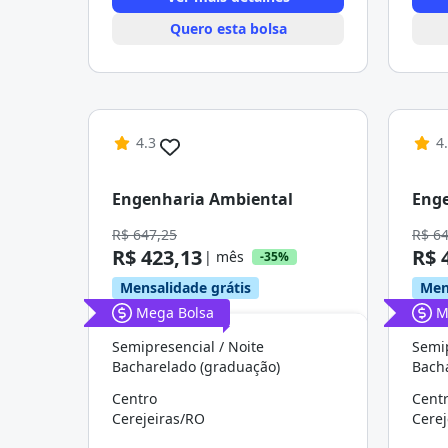
Quero esta bolsa
4.3
4
Engenharia Ambiental
Eng
R$ 647,25
R$ 6
R$ 423,13
R$ 
| mês
-35%
Mensalidade grátis
Men
Mega Bolsa
M
Semipresencial / Noite
Semi
Bacharelado (graduação)
Bach
Centro
Cent
Cerejeiras/RO
Cerej