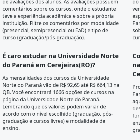
de
avaliações dos alunos
. As avaliações possuem
do 
comentários sobre os cursos, onde o estudante
ver
teve a experiência acadêmica e sobre a própria
esp
instituição. Filtre os comentários por modalidade
Pa
(presencial, semipresencial ou EaD) e tipo de
sob
curso (graduação/pós-graduação).
cur
É caro estudar na Universidade Norte
Co
do Paraná em Cerejeiras(RO)?
na
Ce
As mensalidades dos cursos da Universidade
Norte do Paraná vão de R$ 92,65 até R$ 664,13 na
Pr
QB. Você encontrará 1666 opções de cursos na
Pa
página da
Universidade Norte do Paraná
.
aqu
Lembrando que os valores podem variar de
des
acordo com o nível escolhido (graduação, pós-
fo
graduação e cursos livres) e modalidade de
ens
ensino.
gra