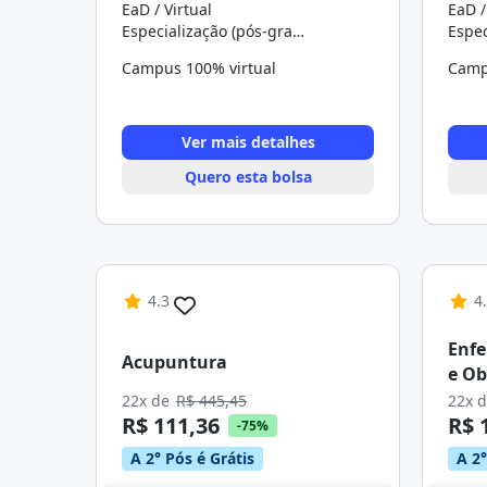
EaD / Virtual
EaD /
Especialização (pós-graduação)
Campus 100% virtual
Camp
Ver mais detalhes
Quero esta bolsa
4.3
4
Enf
Acupuntura
e Ob
22x de
R$ 445,45
22x 
R$ 111,36
R$ 
-75%
A 2° Pós é Grátis
A 2°