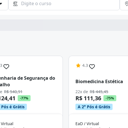
Continuar
.3
4.3
nharia de Segurança do
Biomedicina Estética
alho
de
R$ 540,91
22x de
R$ 445,45
124,41
R$ 111,36
-77%
-75%
 Pós é Grátis
A 2° Pós é Grátis
 Virtual
EaD / Virtual