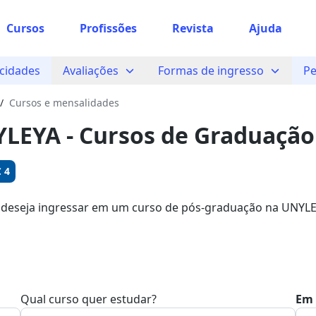
Cursos
Profissões
Revista
Ajuda
 sabe o que você quer estudar?
cidades
Avaliações
Formas de ingresso
Pe
os te guiar no caminho ideal para seus estudos
/
Cursos e mensalidades
LEYA - Cursos de Graduação
Sim, já sei
 4
 deseja ingressar em um curso de pós-graduação na UNYLEY
Aqui, você pode garantir sua bolsa com descontos de até 80
Ainda não sei
Qual curso quer estudar?
Em 