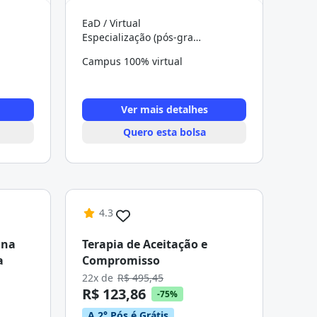
EaD / Virtual
Especialização (pós-graduação)
Campus 100% virtual
Ver mais detalhes
Quero esta bolsa
4.3
 na
Terapia de Aceitação e
a
Compromisso
22x de
R$ 495,45
R$ 123,86
-75%
A 2° Pós é Grátis