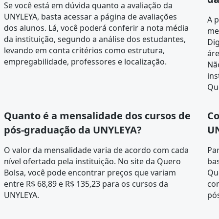
Se você está em dúvida quanto a avaliação da
UNYLEYA, basta acessar a página de
avaliações
A 
dos alunos
. Lá, você poderá conferir a nota média
me
da instituição, segundo a análise dos estudantes,
Dig
levando em conta critérios como estrutura,
ár
empregabilidade, professores e localização.
Não
ins
Qu
Quanto é a mensalidade dos cursos de
Co
pós-graduação da UNYLEYA?
UN
O valor da mensalidade varia de acordo com cada
Pa
nível ofertado pela instituição. No site da Quero
bas
Bolsa, você pode encontrar preços que variam
Que
entre R$ 68,89 e R$ 135,23 para os cursos da
co
UNYLEYA.
pó