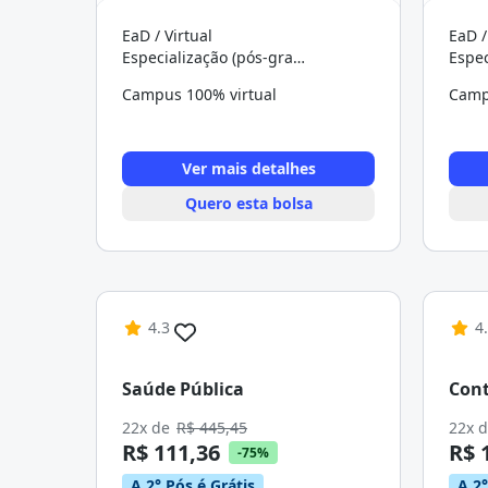
EaD / Virtual
EaD /
Especialização (pós-graduação)
Campus 100% virtual
Camp
Ver mais detalhes
Quero esta bolsa
4.3
4
Saúde Pública
Cont
22x de
R$ 445,45
22x 
R$ 111,36
R$ 
-75%
A 2° Pós é Grátis
A 2°