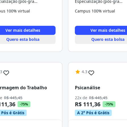
Especialização (pós-graduação)
Especialização (pós-graduação)
us 100% virtual
Campus 100% virtual
Ver mais detalhes
Ver mais detalhes
Quero esta bolsa
Quero esta bolsa
.3
4.3
ermagem do Trabalho
Psicanálise
de
R$ 445,45
22x de
R$ 445,45
111,36
R$ 111,36
-75%
-75%
 Pós é Grátis
A 2° Pós é Grátis