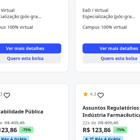
 Virtual
EaD / Virtual
Especialização (pós-graduação)
Especialização (pós-graduação)
us 100% virtual
Campus 100% virtual
Ver mais detalhes
Ver mais detalhes
Quero esta bolsa
Quero esta bolsa
.3
4.3
Assuntos Regulatórios
abilidade Pública
Indústria Farmacêutic
de
R$ 495,45
22x de
R$ 495,45
123,86
R$ 123,86
-75%
-75%
 Pós é Grátis
A 2° Pós é Grátis