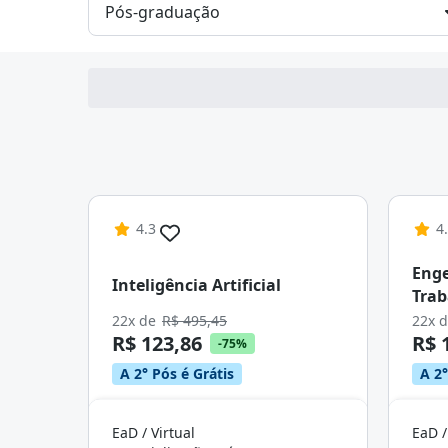
4.3
4
Enge
Inteligência Artificial
Trab
22x de
R$ 495,45
22x 
R$ 123,86
R$ 
-75%
A 2° Pós é Grátis
A 2°
EaD / Virtual
EaD /