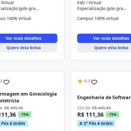
 Virtual
EaD / Virtual
Especialização (pós-graduação)
Especialização (pós-graduação)
us 100% virtual
Campus 100% virtual
Ver mais detalhes
Ver mais detalhes
Quero esta bolsa
Quero esta bolsa
.3
4.3
ermagem em Ginecologia
Engenharia de Softwar
stetrícia
de
R$ 445,45
22x de
R$ 445,45
111,36
R$ 111,36
-75%
-75%
 Pós é Grátis
A 2° Pós é Grátis