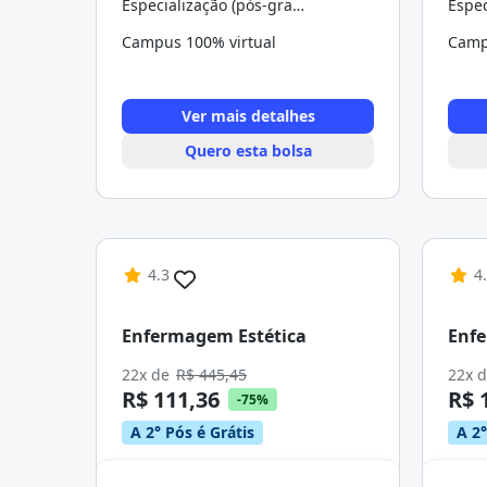
Especialização (pós-graduação)
Campus 100% virtual
Camp
Ver mais detalhes
Quero esta bolsa
4.3
4
Enfermagem Estética
Enf
22x de
R$ 445,45
22x 
R$ 111,36
R$ 
-75%
A 2° Pós é Grátis
A 2°