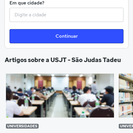
Em que cidade?
Continuar
Artigos sobre a USJT - São Judas Tadeu
UNIVERSIDADES
UNIVE