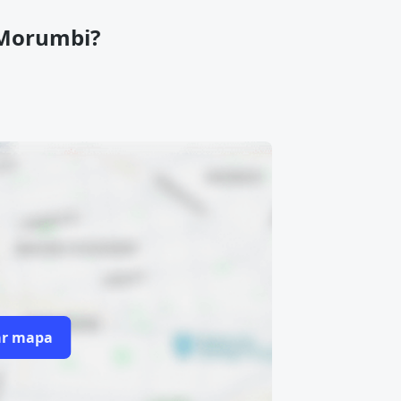
 Morumbi?
ar mapa