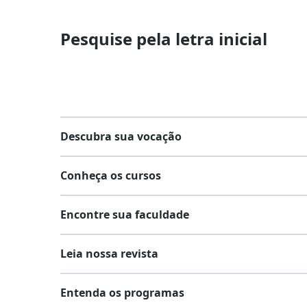
Pesquise pela letra inicial
Descubra sua vocação
Conheça os cursos
Teste vocacional
Encontre sua faculdade
Lista de profissões
Lista de cursos
Salários na sua região
Leia nossa revista
Cursos de graduação
Lista de faculdades
Cursos de pós-graduação
Entenda os programas
Faculdades na sua cidade