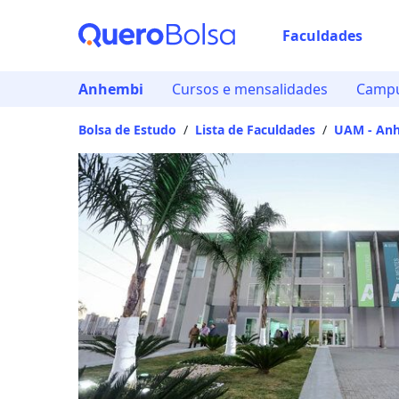
Faculdades
Escolha d
Anhembi
Cursos e mensalidades
Campu
Onde quer estu
Bolsa de Estudo
/
Lista de Faculdades
/
UAM - An
Distâncias calcula
Ops! Não
Verifique se di