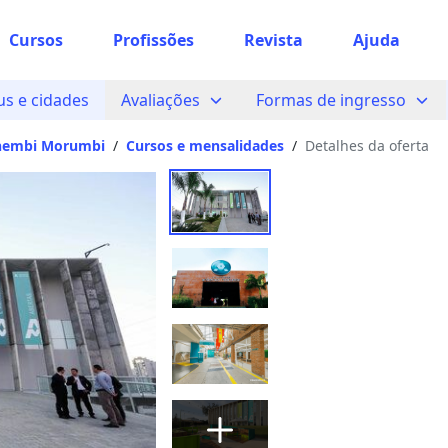
Cursos
Profissões
Escolher unidade
Revista
Ajuda
e unidade
s e cidades
Avaliações
Formas de ingresso
dar?
hembi Morumbi
/
Cursos e mensalidades
/
Detalhes da oferta
das à partir de São Paulo, SP.
 encontramos nenhuma unidade
gitou corretamente, ou experimente buscar por outras unid