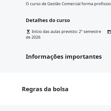
O curso de Gestão Comercial forma profissio
produtos ou serviços, procurando dar a maior
empresa. Ao final do curso, o aluno estará qu
Detalhes do curso
definir estratégias, preço e melhor mercado
tecnólogo em Gestão Comercial pode atuar c
Início das aulas previsto: 2º semestre
e diretor comercial tanto em empresas priva
de 2026
também, trabalhar como autônomo, prestand
gerenciando seu próprio negócio.
Informações importantes
Regras da bolsa