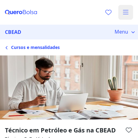
Escolha de unidade
Escolher unidade
Onde quer estudar?
Menu
CBEAD
Cursos e mensalidades
Distâncias calculadas à partir de São Paulo, SP.
Ops! Não encontramos nenhuma
unidade
Verifique se digitou corretamente, ou experimente
buscar por outras unidades.
Técnico em Petróleo e Gás na CBEAD