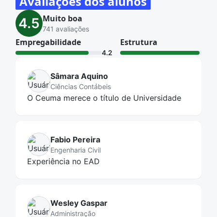
Avaliações dos alunos
beleza, lojas, áreas de convivência, academia, Wi-Fi
Muito boa
4.5
grátis.
741 avaliações
Empregabilidade
Estrutura
4.2
4.6
Sâmara Aquino
Ciências Contábeis
O Ceuma merece o título de Universidade
Fabio Pereira
Engenharia Civil
Experiência no EAD
Wesley Gaspar
Administração