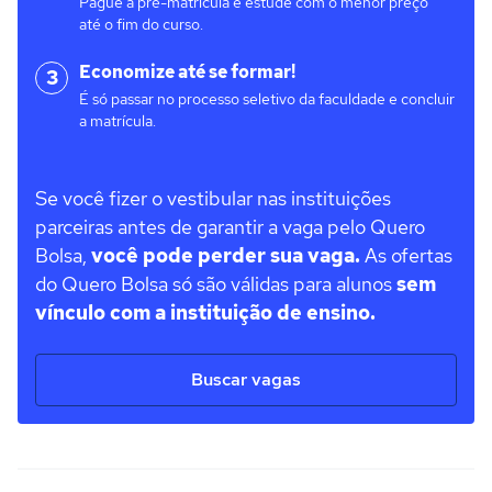
Pague a pré-matrícula e estude com o menor preço
até o fim do curso.
Economize até se formar!
3
É só passar no processo seletivo da faculdade e concluir
a matrícula.
Se você fizer o vestibular nas instituições
parceiras antes de garantir a vaga pelo Quero
Bolsa,
você pode perder sua vaga.
As ofertas
do Quero Bolsa só são válidas para alunos
sem
vínculo com a instituição de ensino.
Buscar vagas