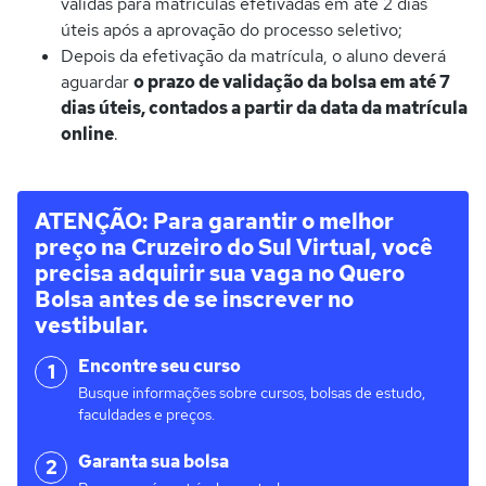
válidas para matrículas efetivadas em até 2 dias
úteis após a aprovação do processo seletivo;
Depois da efetivação da matrícula, o aluno deverá
aguardar
o prazo de validação da bolsa em até 7
dias úteis, contados a partir da data da matrícula
online
.
ATENÇÃO: Para garantir o melhor
preço na Cruzeiro do Sul Virtual, você
precisa adquirir sua vaga no Quero
Bolsa antes de se inscrever no
vestibular.
Encontre seu curso
1
Busque informações sobre cursos, bolsas de estudo,
faculdades e preços.
Garanta sua bolsa
2