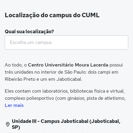
Localização do campus do CUML
Qual sua localização?
Ao todo, o
Centro Universitário Moura Lacerda
possui
três unidades no interior de São Paulo: dois campi em
Ribeirão Preto e um em Jaboticabal.
Eles contam com laboratórios, bibliotecas física e virtual,
complexo poliesportivo (com ginásios, pista de atletismo,
piscinas, campos e quadras de tênis), praças de
Ler mais
alimentação e hospital veterinário (com consultórios,
espaços para internação, centros cirúrgicos e setor para
Unidade III - Campus Jaboticabal (Jaboticabal,
exames).
SP)