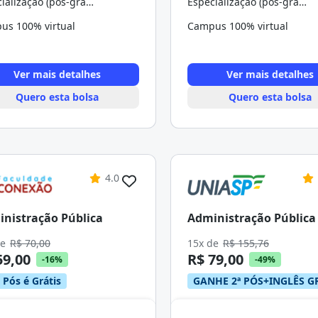
Especialização (pós-graduação)
Especialização (pós-graduação)
us 100% virtual
Campus 100% virtual
Ver mais detalhes
Ver mais detalhes
Quero esta bolsa
Quero esta bolsa
4.0
nistração Pública
Administração Pública
de
R$ 70,00
15x de
R$ 155,76
59,00
R$ 79,00
-16%
-49%
 Pós é Grátis
GANHE 2ª PÓS+INGLÊS G