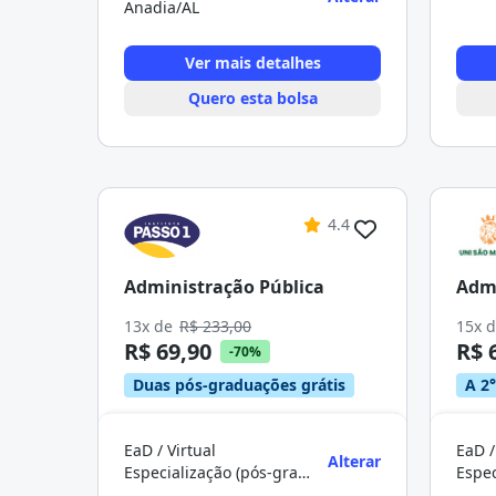
Anadia/AL
Ver mais detalhes
Quero esta bolsa
4.4
Administração Pública
Admi
13x de
R$ 233,00
15x 
R$ 69,90
R$ 
-70%
Duas pós-graduações grátis
A 2°
EaD / Virtual
EaD /
Alterar
Especialização (pós-graduação)