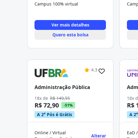
Campus 100% virtual
Camp
Ver mais detalhes
Quero esta bolsa
4.3
Administração Pública
Admi
18x de
R$ 149,55
18x 
R$ 72,90
R$ 
-51%
A 2° Pós é Grátis
A 2°
Online / Virtual
EaD /
Alterar