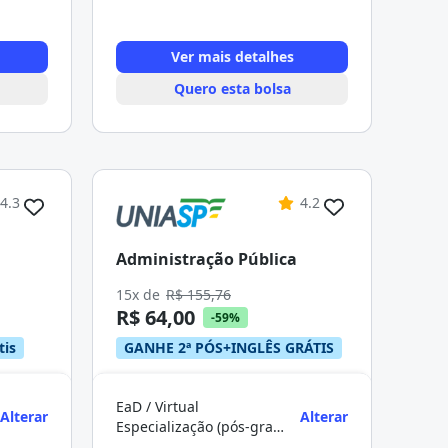
Ver mais detalhes
Quero esta bolsa
4.3
4.2
Administração Pública
15x de
R$ 155,76
R$ 64,00
-59%
tis
GANHE 2ª PÓS+INGLÊS GRÁTIS
EaD / Virtual
Alterar
Alterar
Especialização (pós-graduação)