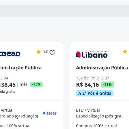
5.0
nistração Pública
Administração Pública
43,94
13x de
R$ 313,87
138,45
R$ 84,16
| mês
-75%
-73%
ula grátis
A 2° Pós é Grátis
 Virtual
EaD / Virtual
Alterar
arelado (graduação)
Especialização (pós-graduação)
us 100% virtual
Campus 100% virtual