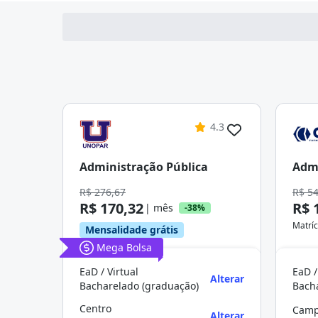
4.3
Administração Pública
Admi
R$ 276,67
R$ 5
R$ 170,32
R$ 
| mês
-38%
Matríc
Mensalidade grátis
Mega Bolsa
EaD / Virtual
EaD /
Alterar
Bacharelado (graduação)
Bach
Centro
Camp
Alterar