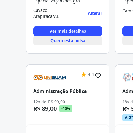
Especialização (pós-graduação)
Cavaco
Camp
Alterar
Arapiraca/AL
Ver mais detalhes
Quero esta bolsa
4.4
Administração Pública
Admi
12x de
R$ 99,00
18x 
R$ 89,00
R$ 
-10%
A 2°