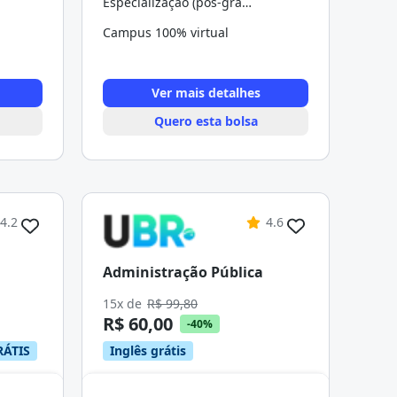
Especialização (pós-graduação)
Campus 100% virtual
Ver mais detalhes
Quero esta bolsa
4.2
4.6
Administração Pública
15x de
R$ 99,80
R$ 60,00
-40%
RÁTIS
Inglês grátis