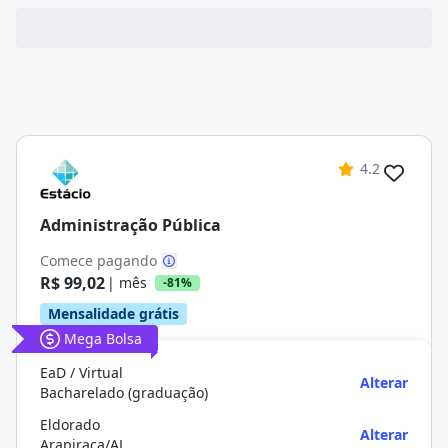
4.2
Administração Pública
Comece pagando
R$ 99,02
| mês
-81%
Mensalidade grátis
Mega Bolsa
EaD / Virtual
Alterar
Bacharelado (graduação)
Eldorado
Alterar
Arapiraca/AL