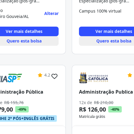
Especialização (pós-graduação)
Especialização (pós-graduação)
ro
Campus 100% virtual
Alterar
iro Gouveia/AL
Ver mais detalhes
Ver mais detalhes
Quero esta bolsa
Quero esta bolsa
4.2
nistração Pública
Administração Publica
de
R$ 155,76
12x de
R$ 210,00
79,00
R$ 126,00
-49%
-40%
Matrícula grátis
HE 2ª PÓS+INGLÊS GRÁTIS