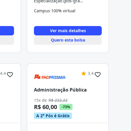
Especialização (pós-graduação)
Campus 100% virtual
Ver mais detalhes
Quero esta bolsa
4.4
3.4
Administração Pública
15x de
R$ 222,22
R$ 60,00
-73%
A 2° Pós é Grátis