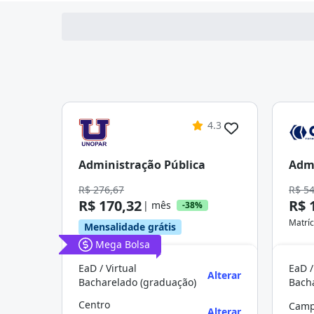
4.3
Administração Pública
Admi
R$ 276,67
R$ 5
R$ 170,32
R$ 
| mês
-38%
Matríc
Mensalidade grátis
Mega Bolsa
EaD / Virtual
EaD /
Alterar
Bacharelado (graduação)
Bach
Centro
Camp
Alterar