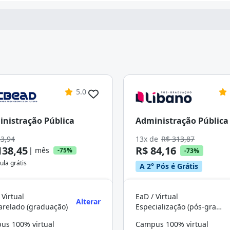
5.0
nistração Pública
Administração Pública
43,94
13x de
R$ 313,87
138,45
R$ 84,16
| mês
-75%
-73%
ula grátis
A 2° Pós é Grátis
 Virtual
EaD / Virtual
Alterar
arelado (graduação)
Especialização (pós-graduação)
us 100% virtual
Campus 100% virtual