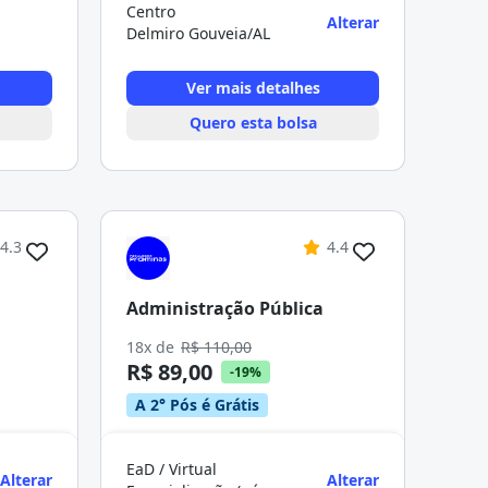
Centro
Alterar
Delmiro Gouveia/AL
Ver mais detalhes
Quero esta bolsa
4.3
4.4
Administração Pública
18x de
R$ 110,00
R$ 89,00
-19%
A 2° Pós é Grátis
EaD / Virtual
Alterar
Alterar