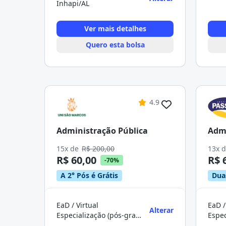
Inhapi/AL
Ver mais detalhes
Quero esta bolsa
4.9
Administração Pública
Admi
15x de
R$ 200,00
13x 
R$ 60,00
R$ 
-70%
A 2° Pós é Grátis
Dua
EaD / Virtual
EaD /
Alterar
Especialização (pós-graduação)