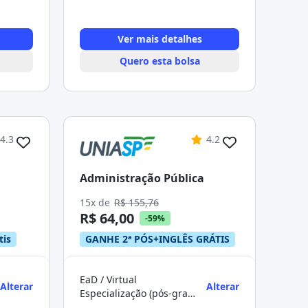
Ver mais detalhes
Quero esta bolsa
4.3
4.2
Administração Pública
15x de
R$ 155,76
R$ 64,00
-59%
tis
GANHE 2ª PÓS+INGLÊS GRÁTIS
EaD / Virtual
Alterar
Alterar
Especialização (pós-graduação)