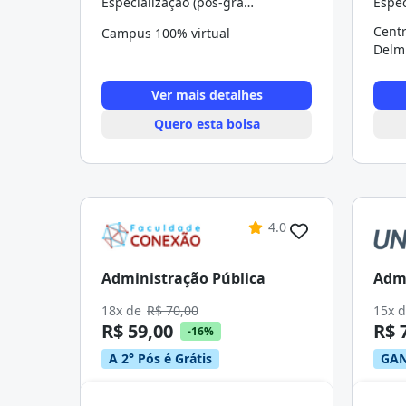
Especialização (pós-graduação)
Cent
Campus 100% virtual
Delm
Ver mais detalhes
Quero esta bolsa
4.0
Administração Pública
Admi
18x de
R$ 70,00
15x 
R$ 59,00
R$ 
-16%
A 2° Pós é Grátis
GAN