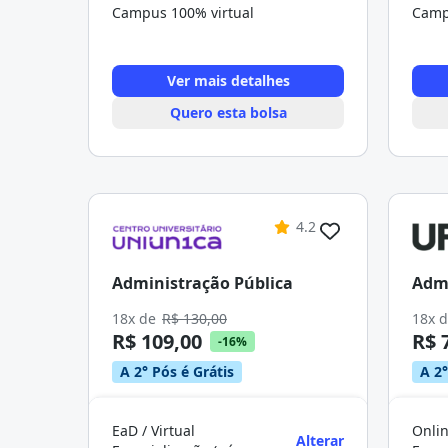
Campus 100% virtual
Camp
Ver mais detalhes
Quero esta bolsa
4.2
Administração Pública
Admi
18x de
R$ 130,00
18x 
R$ 109,00
R$ 
-16%
A 2° Pós é Grátis
A 2°
EaD / Virtual
Onlin
Alterar