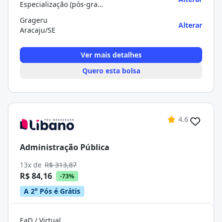
Especialização (pós-graduação)
Grageru
Alterar
Aracaju/SE
Ver mais detalhes
Quero esta bolsa
4.6
Administração Pública
13x de
R$ 313,87
R$ 84,16
-73%
A 2° Pós é Grátis
EaD / Virtual