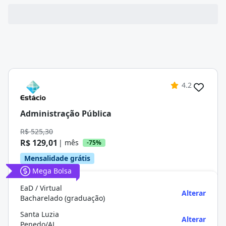
4.2
Administração Pública
R$ 525,30
R$ 129,01
| mês
-75%
Mensalidade grátis
Mega Bolsa
EaD / Virtual
Alterar
Bacharelado (graduação)
Santa Luzia
Alterar
Penedo/AL