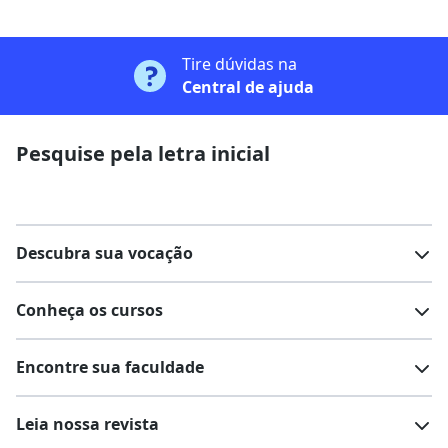
Tire dúvidas na
Central de ajuda
Pesquise pela letra inicial
Descubra sua vocação
Conheça os cursos
Teste vocacional
Lista de profissões
Encontre sua faculdade
Salários na sua região
Lista de cursos
Cursos de graduação
Leia nossa revista
Cursos de pós-graduação
Cursos livres
Lista de faculdades
Faculdades na sua cidade