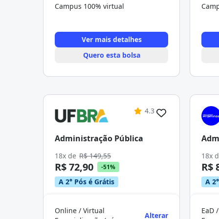
Campus 100% virtual
Camp
Ver mais detalhes
Quero esta bolsa
4.3
Administração Pública
Admi
18x de
R$ 149,55
18x 
R$ 72,90
R$ 
-51%
A 2° Pós é Grátis
A 2°
Online / Virtual
EaD /
Alterar