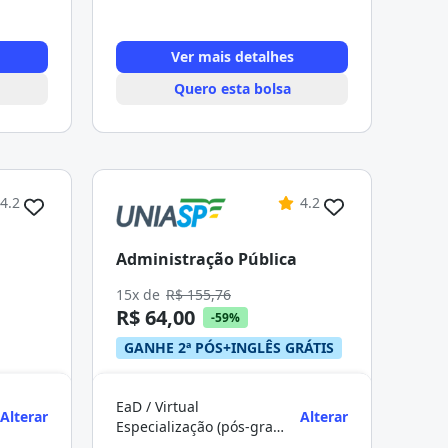
Ver mais detalhes
Quero esta bolsa
4.2
4.2
Administração Pública
15x de
R$ 155,76
R$ 64,00
-59%
GANHE 2ª PÓS+INGLÊS GRÁTIS
EaD / Virtual
Alterar
Alterar
Especialização (pós-graduação)