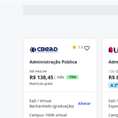
5.0
Administração Pública
Admi
R$ 543,94
13x 
R$ 138,45
R$ 
| mês
-75%
Matrícula grátis
A 2°
EaD / Virtual
EaD /
Alterar
Bacharelado (graduação)
Campus 100% virtual
Camp