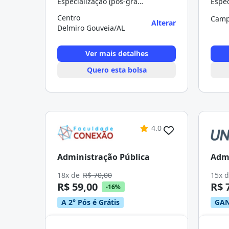
Especialização (pós-graduação)
Centro
Camp
Alterar
Delmiro Gouveia/AL
Ver mais detalhes
Quero esta bolsa
4.0
Administração Pública
Admi
18x de
R$ 70,00
15x 
R$ 59,00
R$ 
-16%
A 2° Pós é Grátis
GAN