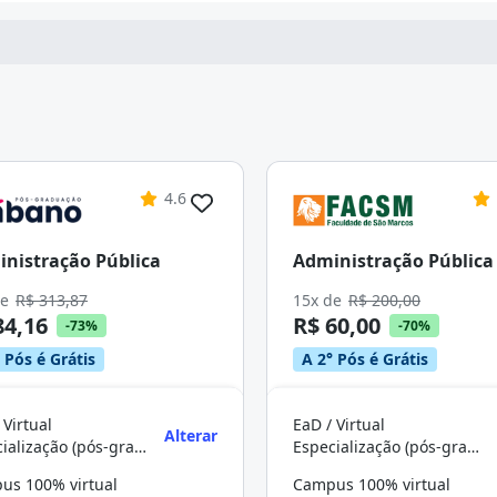
4.6
nistração Pública
Administração Pública
de
R$ 313,87
15x de
R$ 200,00
84,16
R$ 60,00
-73%
-70%
 Pós é Grátis
A 2° Pós é Grátis
 Virtual
EaD / Virtual
Alterar
Especialização (pós-graduação)
Especialização (pós-graduação)
us 100% virtual
Campus 100% virtual