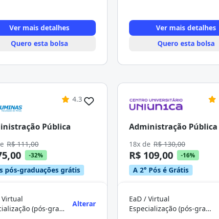
Ver mais detalhes
Ver mais detalhes
Quero esta bolsa
Quero esta bolsa
4.3
nistração Pública
Administração Pública
de
R$ 111,00
18x de
R$ 130,00
75,00
R$ 109,00
-32%
-16%
s pós-graduações grátis
A 2° Pós é Grátis
 Virtual
EaD / Virtual
Alterar
Especialização (pós-graduação)
Especialização (pós-graduação)