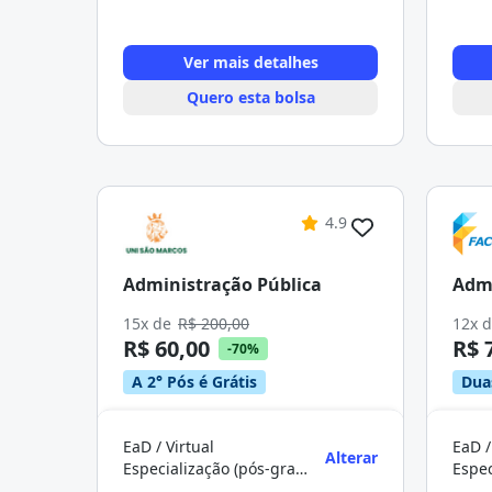
Ver mais detalhes
Quero esta bolsa
4.9
Administração Pública
Admi
15x de
R$ 200,00
12x 
R$ 60,00
R$ 
-70%
A 2° Pós é Grátis
Dua
EaD / Virtual
EaD /
Alterar
Especialização (pós-graduação)