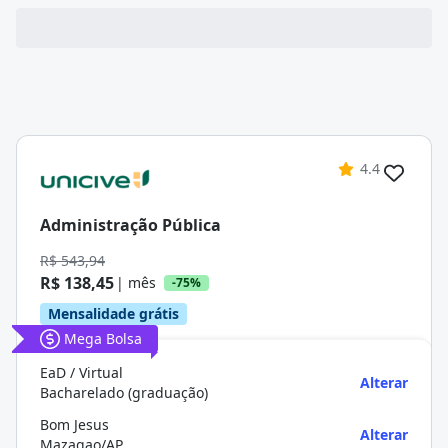
4.4
Administração Pública
R$ 543,94
R$ 138,45
| mês
-75%
Mensalidade grátis
Mega Bolsa
EaD / Virtual
Alterar
Bacharelado (graduação)
Bom Jesus
Alterar
Mazagao/AP