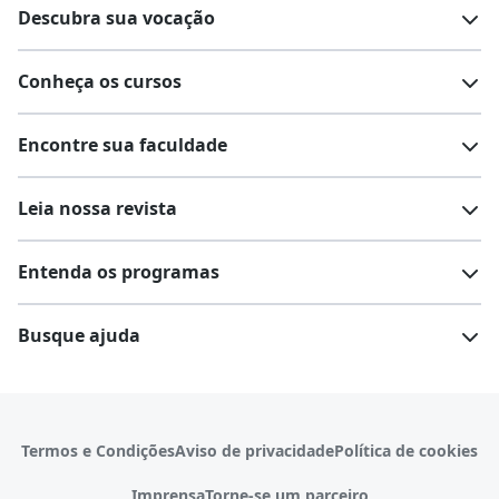
Descubra sua vocação
Conheça os cursos
Teste vocacional
Lista de profissões
Encontre sua faculdade
Salários na sua região
Lista de cursos
Cursos de graduação
Leia nossa revista
Cursos de pós-graduação
Cursos livres
Lista de faculdades
Faculdades na sua cidade
Entenda os programas
Cursos técnicos
Cursos a distância (EaD)
Comunidade Quero
Vestibular e Enem
Dicas e curiosidades
Escolas
Cursos gratuitos
Busque ajuda
Profissões
Pós-graduação
Notas de corte
Enem
Idiomas
Cursos técnicos
Manual do Enem
Sisu
Sobre o Quero Bolsa
Primeiros passos
Termos e Condições
Aviso de privacidade
Política de cookies
Escolas
Prouni
Fies
Reembolso e cancelamento
Financeiro e regras
Imprensa
Torne-se um parceiro