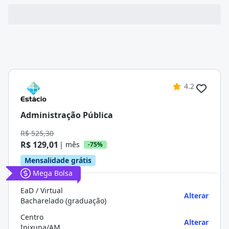
4.2
Administração Pública
R$ 525,30
R$ 129,01
| mês
-75%
Mensalidade grátis
Mega Bolsa
EaD / Virtual
Alterar
Bacharelado (graduação)
Centro
Alterar
Ipixuna/AM