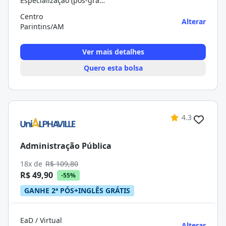
Especialização (pós-graduação)
Centro
Alterar
Parintins/AM
Ver mais detalhes
Quero esta bolsa
4.3
Administração Pública
18x de
R$ 109,80
R$ 49,90
-55%
GANHE 2ª PÓS+INGLÊS GRÁTIS
EaD / Virtual
Alterar