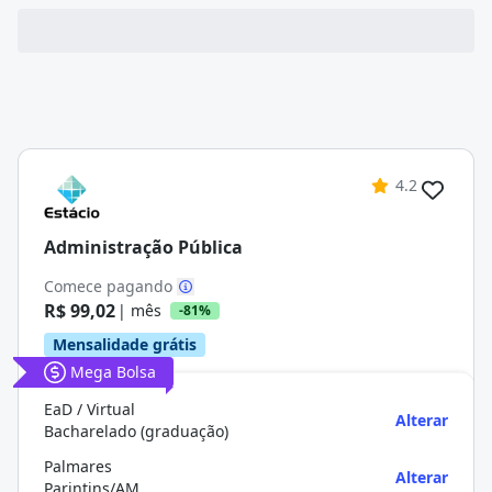
4.2
Administração Pública
Comece pagando
R$ 99,02
| mês
-81%
Mensalidade grátis
Mega Bolsa
EaD / Virtual
Alterar
Bacharelado (graduação)
Palmares
Alterar
Parintins/AM