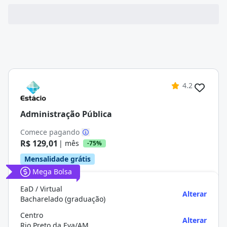
4.2
Administração Pública
Comece pagando
R$ 129,01
| mês
-75%
Mensalidade grátis
Mega Bolsa
EaD / Virtual
Alterar
Bacharelado (graduação)
Centro
Alterar
Rio Preto da Eva/AM