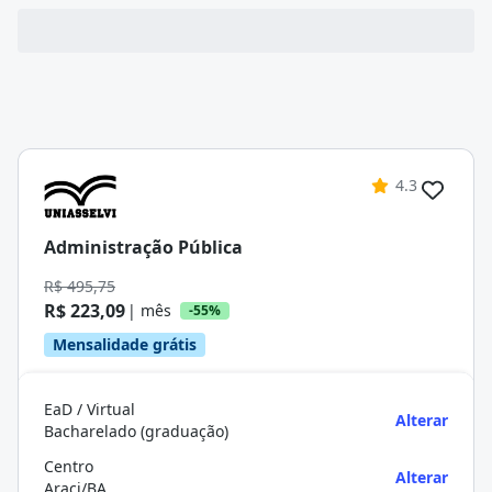
4.3
Administração Pública
R$ 495,75
R$ 223,09
| mês
-55%
Mensalidade grátis
EaD / Virtual
Alterar
Bacharelado (graduação)
Centro
Alterar
Araci/BA