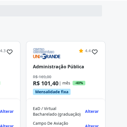
4.3
4.4
Administração Pública
R$ 169,00
R$ 101,40
| mês
-40%
Mensalidade fixa
EaD / Virtual
Alterar
Alterar
Bacharelado (graduação)
Campo De Aviação
Alterar
Alterar