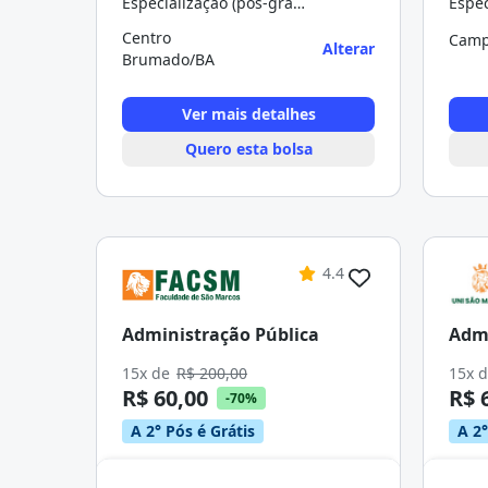
Especialização (pós-graduação)
Centro
Camp
Alterar
Brumado/BA
Ver mais detalhes
Quero esta bolsa
4.4
Administração Pública
Admi
15x de
R$ 200,00
15x 
R$ 60,00
R$ 
-70%
A 2° Pós é Grátis
A 2°