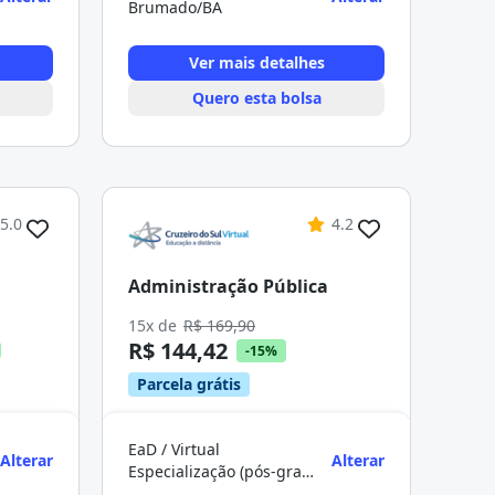
Brumado/BA
Ver mais detalhes
Quero esta bolsa
5.0
4.2
Administração Pública
15x de
R$ 169,90
R$ 144,42
-15%
Parcela grátis
EaD / Virtual
Alterar
Alterar
Especialização (pós-graduação)