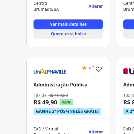
Centro
Cent
Alterar
Brumado/BA
Brum
Ver mais detalhes
Quero esta bolsa
4.3
Administração Pública
Admi
18x de
R$ 109,80
13x 
R$ 49,90
R$ 
-55%
GANHE 2ª PÓS+INGLÊS GRÁTIS
A 2°
EaD / Virtual
EaD /
Alterar