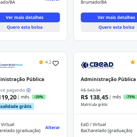
ado/BA
Brumado/BA
Ver mais detalhes
Ver mais detalhes
Quero esta bolsa
Quero esta bolsa
4.2
nistração Pública
Administração Pública
ce pagando
R$ 543,94
119,20
R$ 138,45
| mês
| mês
-20%
-75%
Matrícula grátis
salidade grátis
 Virtual
EaD / Virtual
Alterar
arelado (graduação)
Bacharelado (graduação)