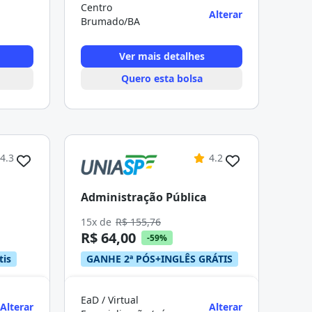
Centro
Alterar
Brumado/BA
Ver mais detalhes
Quero esta bolsa
4.3
4.2
Administração Pública
15x de
R$ 155,76
R$ 64,00
-59%
tis
GANHE 2ª PÓS+INGLÊS GRÁTIS
EaD / Virtual
Alterar
Alterar