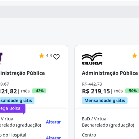
4.3
nistração Pública
Administração Pública
09,67
R$ 442,73
121,82
R$ 219,15
| mês
| mês
-42%
-50%
salidade grátis
Mensalidade grátis
ega Bolsa
 Virtual
EaD / Virtual
Alterar
arelado (graduação)
Bacharelado (graduação)
o do Hospital
Centro
Alterar