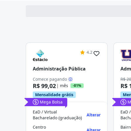
4.2
Administração Pública
Admi
Comece pagando
R$ 2
R$ 99,02
R$ 
| mês
-81%
Mensalidade grátis
Men
Mega Bolsa
M
EaD / Virtual
EaD /
Alterar
Bacharelado (graduação)
Bach
Centro
Bairr
Alterar