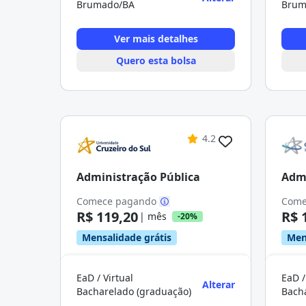
Brumado/BA
Brum
Ver mais detalhes
Quero esta bolsa
4.2
Administração Pública
Admi
Comece pagando
Come
R$ 119,20
R$ 
| mês
-20%
Mensalidade grátis
Men
EaD / Virtual
EaD /
Alterar
Bacharelado (graduação)
Bach