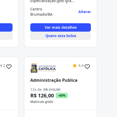
Especialização (pós-graduação)
Centro
Alterar
Brumado/BA
Ver mais detalhes
Quero esta bolsa
4.2
4.4
Administração Publica
12x de
R$ 210,00
R$ 126,00
-40%
Matrícula grátis