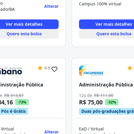
ro
Campus 100% virtual
Alterar
ado/BA
Ver mais detalhes
Ver mais detalhes
Quero esta bolsa
Quero esta bolsa
4.6
nistração Pública
Administração Pública
de
R$ 313,87
12x de
R$ 111,00
84,16
R$ 75,00
-73%
-32%
 Pós é Grátis
Duas pós-graduações grá
 Virtual
EaD / Virtual
Alterar