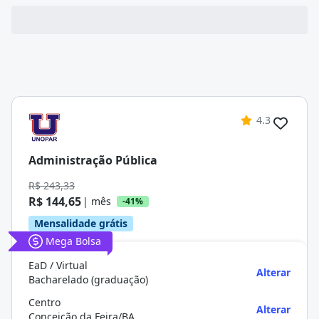
4.3
Administração Pública
R$ 243,33
R$ 144,65
| mês
-41%
Mensalidade grátis
Mega Bolsa
EaD / Virtual
Alterar
Bacharelado (graduação)
Centro
Alterar
Conceição da Feira/BA