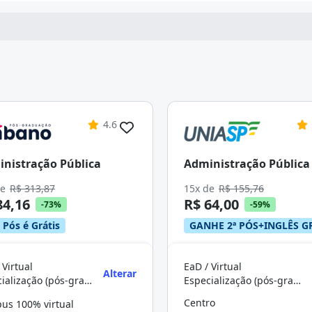
4.6
nistração Pública
Administração Pública
de
R$ 313,87
15x de
R$ 155,76
84,16
R$ 64,00
-73%
-59%
 Pós é Grátis
GANHE 2ª PÓS+INGLÊS G
 Virtual
EaD / Virtual
Alterar
Especialização (pós-graduação)
Especialização (pós-graduação)
Centro
us 100% virtual