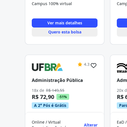
Campus 100% virtual
Camp
Ver mais detalhes
Quero esta bolsa
4.3
Administração Pública
Admi
18x de
R$ 149,55
20x 
R$ 72,90
R$ 
-51%
A 2° Pós é Grátis
Parc
Online / Virtual
EaD /
Alterar