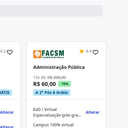
4.2
4.4
Administração Pública
15x de
R$ 200,00
R$ 60,00
-70%
RÁTIS
A 2° Pós é Grátis
EaD / Virtual
Alterar
Alterar
Especialização (pós-graduação)
Campus 100% virtual
Alterar