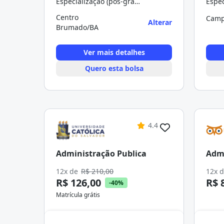
Especialização (pós-graduação)
Centro
Camp
Alterar
Brumado/BA
Ver mais detalhes
Quero esta bolsa
4.4
Administração Publica
Admi
12x de
R$ 210,00
12x 
R$ 126,00
R$ 
-40%
Matrícula grátis