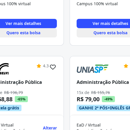
us 100% virtual
Campus 100% virtual
Ver mais detalhes
Ver mais detalhes
Quero esta bolsa
Quero esta bolsa
4.3
nistração Pública
Administração Pública
de
R$ 196,79
15x de
R$ 155,76
68,88
R$ 79,00
-65%
-49%
ela grátis
GANHE 2ª PÓS+INGLÊS G
 Virtual
EaD / Virtual
Alterar