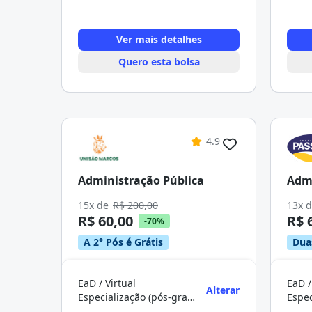
Ver mais detalhes
Quero esta bolsa
4.9
Administração Pública
Admi
15x de
R$ 200,00
13x 
R$ 60,00
R$ 
-70%
A 2° Pós é Grátis
Dua
EaD / Virtual
EaD /
Alterar
Especialização (pós-graduação)