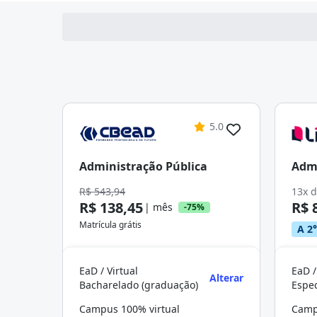
5.0
Administração Pública
Admi
R$ 543,94
13x 
R$ 138,45
R$ 
| mês
-75%
Matrícula grátis
A 2°
EaD / Virtual
EaD /
Alterar
Bacharelado (graduação)
Campus 100% virtual
Camp