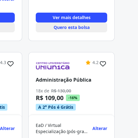
Ver mais detalhes
Quero esta bolsa
4.3
4.2
Administração Pública
18x de
R$ 130,00
R$ 109,00
-16%
tis
A 2° Pós é Grátis
EaD / Virtual
Alterar
Alterar
Especialização (pós-graduação)