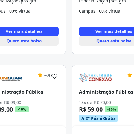
Especialização (pós-graduação)
Especialização (pós-graduação)
us 100% virtual
Campus 100% virtual
Ver mais detalhes
Ver mais detalhes
Quero esta bolsa
Quero esta bolsa
4.4
nistração Pública
Administração Pública
de
R$ 99,00
18x de
R$ 70,00
89,00
R$ 59,00
-10%
-16%
A 2° Pós é Grátis