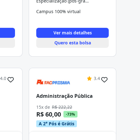
Especialização (pós-graduação)
Campus 100% virtual
Ver mais detalhes
Quero esta bolsa
4.0
3.4
Administração Pública
15x de
R$ 222,22
R$ 60,00
-73%
A 2° Pós é Grátis