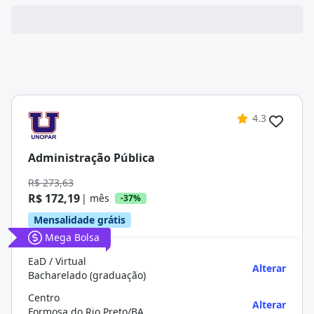
4.3
Administração Pública
R$ 273,63
R$ 172,19
| mês
-37%
Mensalidade grátis
Mega Bolsa
EaD / Virtual
Alterar
Bacharelado (graduação)
Centro
Alterar
Formosa do Rio Preto/BA