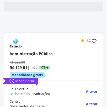
4.2
Administração Pública
R$ 525,30
R$ 129,01
| mês
-75%
Mensalidade grátis
Mega Bolsa
EaD / Virtual
Alterar
Bacharelado (graduação)
Centro
Alterar
Governador Mangabeira/BA