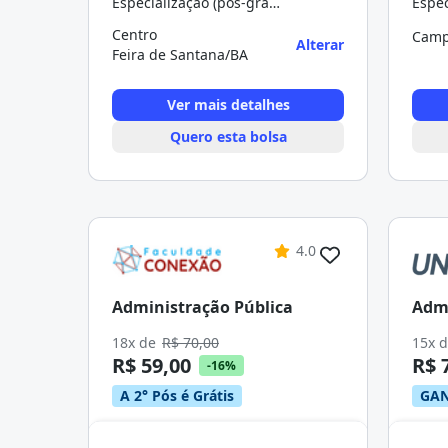
Especialização (pós-graduação)
Centro
Camp
Alterar
Feira de Santana/BA
Ver mais detalhes
Quero esta bolsa
4.0
Administração Pública
Admi
18x de
R$ 70,00
15x 
R$ 59,00
R$ 
-16%
A 2° Pós é Grátis
GAN