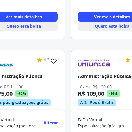
Ver mais detalhes
Ver mais detalhes
Quero esta bolsa
Quero esta bolsa
4.3
nistração Pública
Administração Pública
de
R$ 111,00
18x de
R$ 130,00
75,00
R$ 109,00
-32%
-16%
s pós-graduações grátis
A 2° Pós é Grátis
 Virtual
EaD / Virtual
Alterar
Especialização (pós-graduação)
Especialização (pós-graduação)