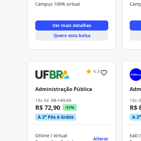
Campus 100% virtual
Camp
Ver mais detalhes
Quero esta bolsa
4.3
Administração Pública
Admi
18x de
R$ 149,55
18x 
R$ 72,90
R$ 
-51%
A 2° Pós é Grátis
A 2°
Online / Virtual
EaD /
Alterar