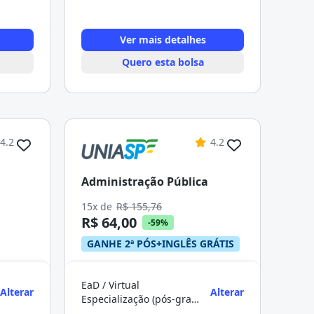
Ver mais detalhes
Quero esta bolsa
4.2
4.2
Administração Pública
15x de
R$ 155,76
R$ 64,00
-59%
GANHE 2ª PÓS+INGLÊS GRÁTIS
EaD / Virtual
Alterar
Alterar
Especialização (pós-graduação)