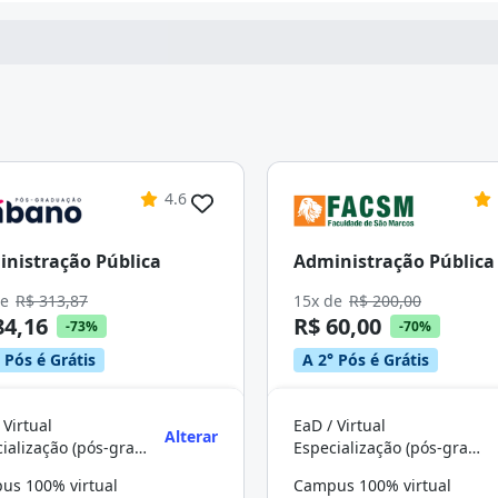
4.6
nistração Pública
Administração Pública
de
R$ 313,87
15x de
R$ 200,00
84,16
R$ 60,00
-73%
-70%
 Pós é Grátis
A 2° Pós é Grátis
 Virtual
EaD / Virtual
Alterar
Especialização (pós-graduação)
Especialização (pós-graduação)
us 100% virtual
Campus 100% virtual