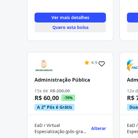
Ver mais detalhes
Quero esta bolsa
4.9
Administração Pública
Admi
15x de
R$ 200,00
12x 
R$ 60,00
R$ 
-70%
A 2° Pós é Grátis
Dua
EaD / Virtual
EaD /
Alterar
Especialização (pós-graduação)