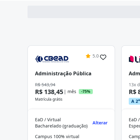
5.0
Administração Pública
Admi
R$ 543,94
13x 
R$ 138,45
R$ 
| mês
-75%
Matrícula grátis
A 2°
EaD / Virtual
EaD /
Alterar
Bacharelado (graduação)
Campus 100% virtual
Camp