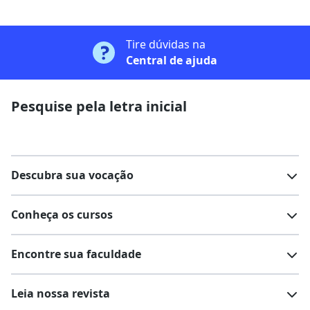
Tire dúvidas na
Central de ajuda
Pesquise pela letra inicial
Descubra sua vocação
Conheça os cursos
Teste vocacional
Lista de profissões
Encontre sua faculdade
Salários na sua região
Lista de cursos
Cursos de graduação
Leia nossa revista
Cursos de pós-graduação
Cursos livres
Lista de faculdades
Faculdades na sua cidade