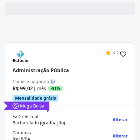
4.2
Administração Pública
Comece pagando
R$ 99,02
| mês
-81%
Mensalidade grátis
Mega Bolsa
EaD / Virtual
Alterar
Bacharelado (graduação)
Caraibas
Alterar
Irecê/BA