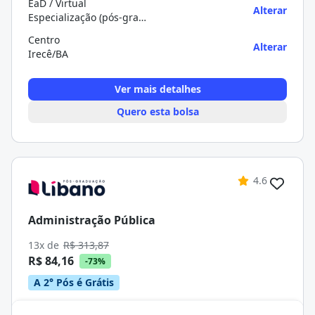
EaD / Virtual
Alterar
Especialização (pós-graduação)
Centro
Alterar
Irecê/BA
Ver mais detalhes
Quero esta bolsa
4.6
Administração Pública
13x de
R$ 313,87
R$ 84,16
-73%
A 2° Pós é Grátis