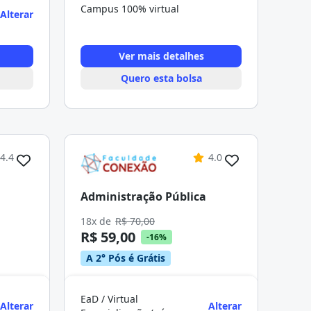
Campus 100% virtual
Alterar
Ver mais detalhes
Quero esta bolsa
4.4
4.0
Administração Pública
18x de
R$ 70,00
R$ 59,00
-16%
A 2° Pós é Grátis
EaD / Virtual
Alterar
Alterar