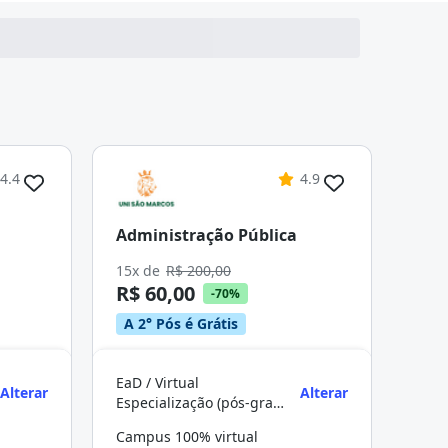
4.4
4.9
Administração Pública
15x de
R$ 200,00
R$ 60,00
-70%
A 2° Pós é Grátis
EaD / Virtual
Alterar
Alterar
Especialização (pós-graduação)
Campus 100% virtual