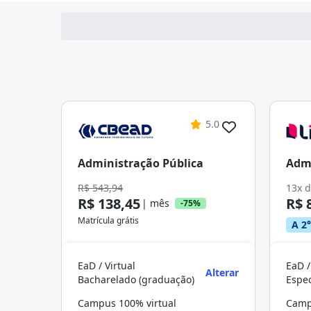
5.0
Administração Pública
Admi
R$ 543,94
13x 
R$ 138,45
R$ 
| mês
-75%
Matrícula grátis
A 2°
EaD / Virtual
EaD /
Alterar
Bacharelado (graduação)
Campus 100% virtual
Camp