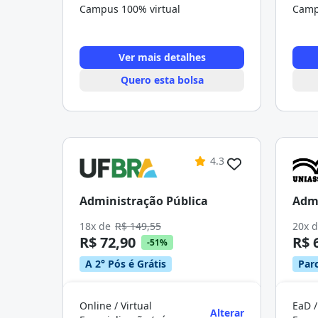
Campus 100% virtual
Camp
Ver mais detalhes
Quero esta bolsa
4.3
Administração Pública
Admi
18x de
R$ 149,55
20x 
R$ 72,90
R$ 
-51%
A 2° Pós é Grátis
Parc
Online / Virtual
EaD /
Alterar