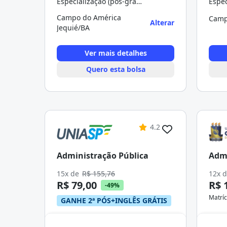
Especialização (pós-graduação)
Campo do América
Camp
Alterar
Jequié/BA
Ver mais detalhes
Quero esta bolsa
4.2
Administração Pública
Admi
15x de
R$ 155,76
12x 
R$ 79,00
R$ 
-49%
Matríc
GANHE 2ª PÓS+INGLÊS GRÁTIS