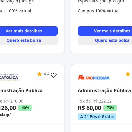
Especialização (pós-graduação)
Especialização (pós-graduação)
us 100% virtual
Campus 100% virtual
Ver mais detalhes
Ver mais detalhes
Quero esta bolsa
Quero esta bolsa
4.4
nistração Publica
Administração Pública
de
R$ 210,00
15x de
R$ 222,22
126,00
R$ 60,00
-40%
-73%
ula grátis
A 2° Pós é Grátis