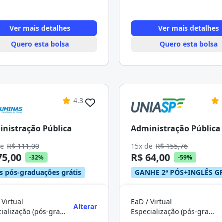
Ver mais detalhes
Ver mais detalhes
Quero esta bolsa
Quero esta bolsa
4.3
nistração Pública
Administração Pública
de
R$ 111,00
15x de
R$ 155,76
75,00
R$ 64,00
-32%
-59%
s pós-graduações grátis
GANHE 2ª PÓS+INGLÊS G
 Virtual
EaD / Virtual
Alterar
Especialização (pós-graduação)
Especialização (pós-graduação)