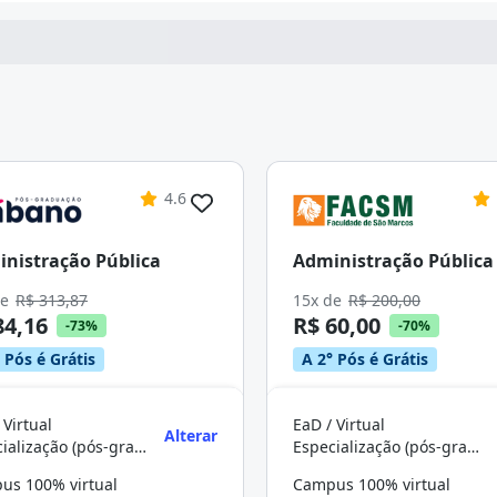
4.6
nistração Pública
Administração Pública
de
R$ 313,87
15x de
R$ 200,00
84,16
R$ 60,00
-73%
-70%
 Pós é Grátis
A 2° Pós é Grátis
 Virtual
EaD / Virtual
Alterar
Especialização (pós-graduação)
Especialização (pós-graduação)
us 100% virtual
Campus 100% virtual