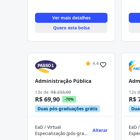
Ver mais detalhes
Quero esta bolsa
4.4
Administração Pública
Admi
13x de
R$ 233,00
12x 
R$ 69,90
R$ 
-70%
Duas pós-graduações grátis
Dua
EaD / Virtual
EaD /
Alterar
Especialização (pós-graduação)