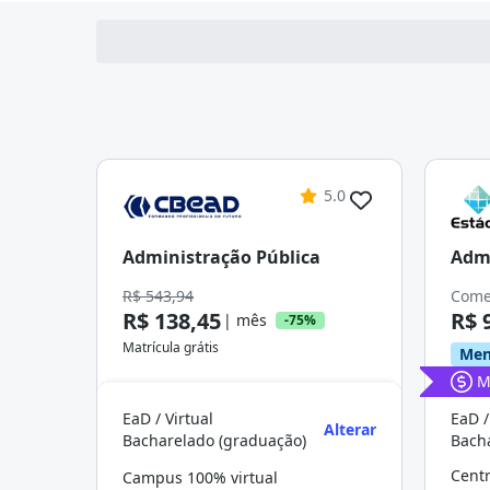
5.0
Administração Pública
Admi
R$ 543,94
Come
R$ 138,45
R$ 
| mês
-75%
Matrícula grátis
Men
M
EaD / Virtual
EaD /
Alterar
Bacharelado (graduação)
Bach
Cent
Campus 100% virtual