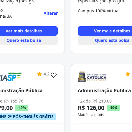
Especialização (pós-graduação)
Especialização (pós-graduação)
ro
Campus 100% virtual
Alterar
una/BA
Ver mais detalhes
Ver mais detalhes
Quero esta bolsa
Quero esta bolsa
4.2
nistração Pública
Administração Publica
de
R$ 155,76
12x de
R$ 210,00
79,00
R$ 126,00
-49%
-40%
Matrícula grátis
HE 2ª PÓS+INGLÊS GRÁTIS