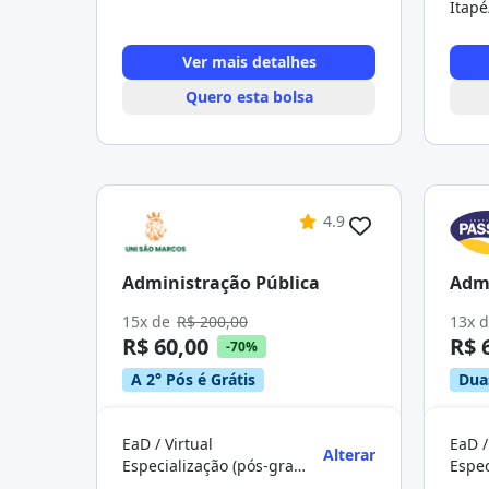
Itap
Ver mais detalhes
Quero esta bolsa
4.9
Administração Pública
Admi
15x de
R$ 200,00
13x 
R$ 60,00
R$ 
-70%
A 2° Pós é Grátis
Dua
EaD / Virtual
EaD /
Alterar
Especialização (pós-graduação)