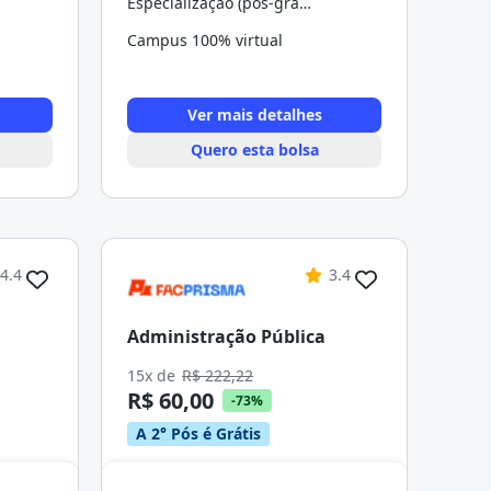
Especialização (pós-graduação)
Campus 100% virtual
Ver mais detalhes
Quero esta bolsa
4.4
3.4
Administração Pública
15x de
R$ 222,22
R$ 60,00
-73%
A 2° Pós é Grátis