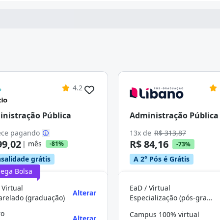
4.2
nistração Pública
Administração Pública
ce pagando
13x de
R$ 313,87
99,02
R$ 84,16
| mês
-81%
-73%
salidade grátis
A 2° Pós é Grátis
ega Bolsa
 Virtual
EaD / Virtual
Alterar
arelado (graduação)
Especialização (pós-graduação)
ro
Campus 100% virtual
Alterar