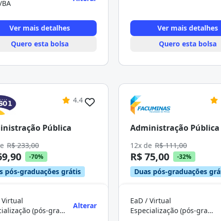
é/BA
Ver mais detalhes
Ver mais detalhes
Quero esta bolsa
Quero esta bolsa
4.4
nistração Pública
Administração Pública
de
R$ 233,00
12x de
R$ 111,00
69,90
R$ 75,00
-70%
-32%
s pós-graduações grátis
Duas pós-graduações grá
 Virtual
EaD / Virtual
Alterar
Especialização (pós-graduação)
Especialização (pós-graduação)