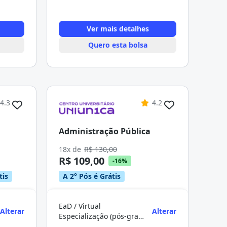
Ver mais detalhes
Quero esta bolsa
4.3
4.2
Administração Pública
18x de
R$ 130,00
R$ 109,00
-16%
tis
A 2° Pós é Grátis
EaD / Virtual
Alterar
Alterar
Especialização (pós-graduação)