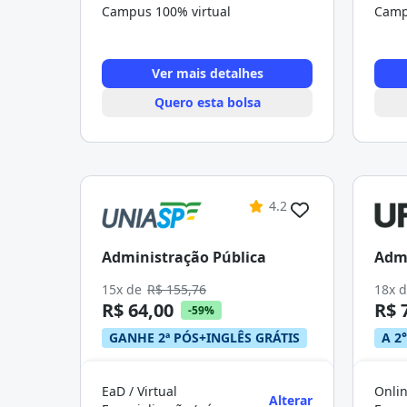
Campus 100% virtual
Camp
Ver mais detalhes
Quero esta bolsa
4.2
Administração Pública
Admi
15x de
R$ 155,76
18x 
R$ 64,00
R$ 
-59%
GANHE 2ª PÓS+INGLÊS GRÁTIS
A 2°
EaD / Virtual
Onlin
Alterar