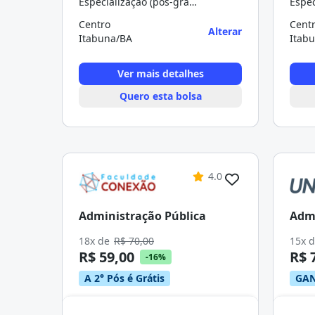
Especialização (pós-graduação)
Centro
Cent
Alterar
Itabuna/BA
Itab
Ver mais detalhes
Quero esta bolsa
4.0
Administração Pública
Admi
18x de
R$ 70,00
15x 
R$ 59,00
R$ 
-16%
A 2° Pós é Grátis
GAN