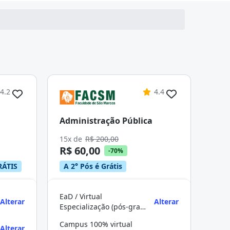
4.2
4.4
Administração Pública
15x de
R$ 200,00
R$ 60,00
-70%
RÁTIS
A 2° Pós é Grátis
EaD / Virtual
Alterar
Alterar
Especialização (pós-graduação)
Campus 100% virtual
Alterar