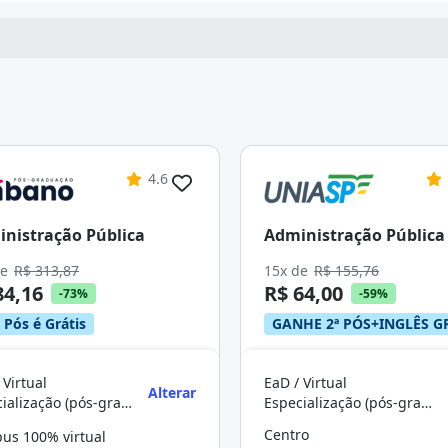
4.6
nistração Pública
Administração Pública
de
R$ 313,87
15x de
R$ 155,76
84,16
R$ 64,00
-73%
-59%
 Pós é Grátis
GANHE 2ª PÓS+INGLÊS G
 Virtual
EaD / Virtual
Alterar
Especialização (pós-graduação)
Especialização (pós-graduação)
Centro
us 100% virtual