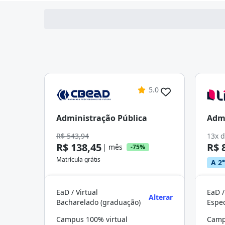
5.0
Administração Pública
Admi
R$ 543,94
13x 
R$ 138,45
R$ 
| mês
-75%
Matrícula grátis
A 2°
EaD / Virtual
EaD /
Alterar
Bacharelado (graduação)
Campus 100% virtual
Camp