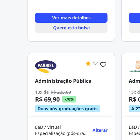
Ver mais detalhes
Quero esta bolsa
4.4
Administração Pública
Admi
13x de
R$ 233,00
15x 
R$ 69,90
R$ 
-70%
Duas pós-graduações grátis
A 2°
EaD / Virtual
EaD /
Alterar
Especialização (pós-graduação)