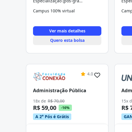
Especialização (pós-graduação)
Campus 100% virtual
Camp
Ver mais detalhes
Quero esta bolsa
4.0
Administração Pública
Admi
18x de
R$ 70,00
15x 
R$ 59,00
R$ 
-16%
A 2° Pós é Grátis
GAN