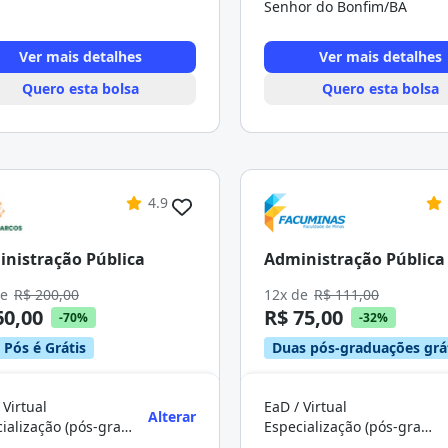
Senhor do Bonfim/BA
Ver mais detalhes
Ver mais detalhes
Quero esta bolsa
Quero esta bolsa
4.9
nistração Pública
Administração Pública
de
R$ 200,00
12x de
R$ 111,00
60,00
R$ 75,00
-70%
-32%
 Pós é Grátis
Duas pós-graduações grá
 Virtual
EaD / Virtual
Alterar
Especialização (pós-graduação)
Especialização (pós-graduação)