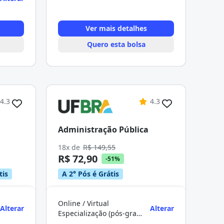
Ver mais detalhes
Quero esta bolsa
4.3
4.3
Administração Pública
18x de
R$ 149,55
R$ 72,90
-51%
tis
A 2° Pós é Grátis
Online / Virtual
Alterar
Alterar
Especialização (pós-graduação)