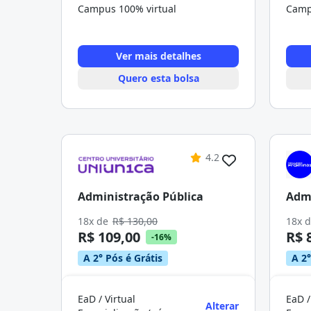
Campus 100% virtual
Camp
Ver mais detalhes
Quero esta bolsa
4.2
Administração Pública
Admi
18x de
R$ 130,00
18x 
R$ 109,00
R$ 
-16%
A 2° Pós é Grátis
A 2°
EaD / Virtual
EaD /
Alterar