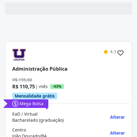
4.3
Administração Pública
R$ 195,60
R$ 110,75
| mês
-43%
Mensalidade grátis
Mega Bolsa
EaD / Virtual
Alterar
Bacharelado (graduação)
Centro
Alterar
João Dourado/BA