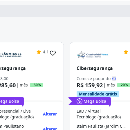
4.1
rsegurança
Cibersegurança
08,00
Comece pagando
285,60
R$ 159,92
| mês
| mês
-30%
-20%
Mensalidade grátis
ega Bolsa
Mega Bolsa
resencial / Live
EaD / Virtual
Alterar
ólogo (graduação)
Tecnólogo (graduação)
m Paulistano
Itaim Paulista (Jardim Camargo Novo)
Alterar