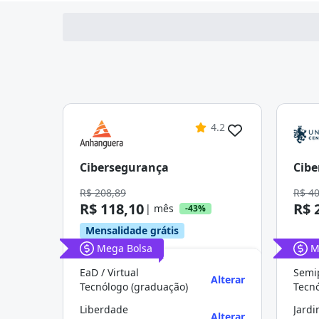
4.2
Cibersegurança
Cibe
R$ 208,89
R$ 4
R$ 118,10
R$ 
| mês
-43%
Mensalidade grátis
Mega Bolsa
M
EaD / Virtual
Semip
Alterar
Tecnólogo (graduação)
Tecn
Liberdade
Jardi
Alterar