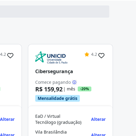
4.2
4.2
Cibersegurança
Comece pagando
R$ 159,92
| mês
-20%
Mensalidade grátis
EaD / Virtual
Alterar
Alterar
Tecnólogo (graduação)
Vila Brasilândia
Alterar
Alterar