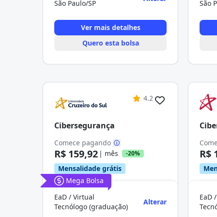
São Paulo/SP
São P
Ver mais detalhes
Quero esta bolsa
4.2
Cibersegurança
Cibe
Comece pagando
Come
R$ 159,92
R$ 
| mês
-20%
Mensalidade grátis
Men
Mega Bolsa
EaD / Virtual
EaD /
Alterar
Tecnólogo (graduação)
Tecn