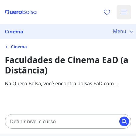
Menu
Cinema
Cinema
Faculdades de Cinema EaD (a
Distância)
Na Quero Bolsa, você encontra bolsas EaD com
mensalidades a partir de R$ 478,76 até R$ 2.799,30.
Temos mais de 69 cursos em 14 instituições de ensino
parceiras com descontos de até 85%.
Definir nível e curso