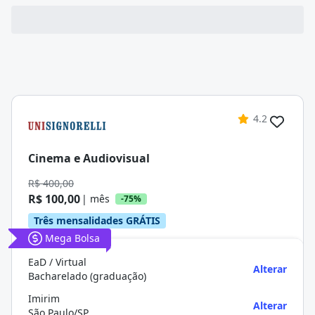
4.2
Cinema e Audiovisual
R$ 400,00
R$ 100,00
| mês
-75%
Três mensalidades GRÁTIS
Mega Bolsa
EaD / Virtual
Alterar
Bacharelado (graduação)
Imirim
Alterar
São Paulo/SP