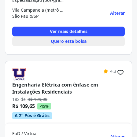
Especialização (pós-graduação)
Vila Campanela (metrô Itaquera)
Alterar
São Paulo/SP
Ver mais detalhes
Quero esta bolsa
4.3
Engenharia Elétrica com ênfase em
Instalações Residenciais
18x de
R$ 129,00
R$ 109,65
-15%
A 2° Pós é Grátis
EaD / Virtual
Alterar