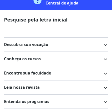
Central de ajuda
Pesquise pela letra inicial
Descubra sua vocação
Conheça os cursos
Teste vocacional
Lista de profissões
Encontre sua faculdade
Salários na sua região
Lista de cursos
Cursos de graduação
Leia nossa revista
Cursos de pós-graduação
Cursos livres
Lista de faculdades
Faculdades na sua cidade
Entenda os programas
Cursos técnicos
Cursos a distância (EaD)
Comunidade Quero
Vestibular e Enem
Dicas e curiosidades