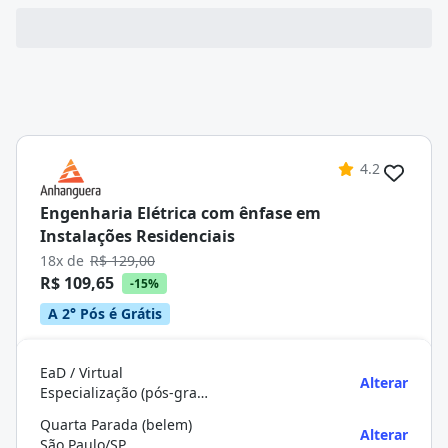
4.2
Engenharia Elétrica com ênfase em
Instalações Residenciais
18x de
R$ 129,00
R$ 109,65
-15%
A 2° Pós é Grátis
EaD / Virtual
Alterar
Especialização (pós-graduação)
Quarta Parada (belem)
Alterar
São Paulo/SP