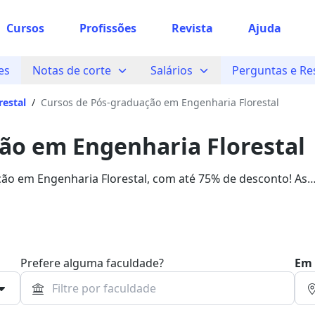
Cursos
Profissões
Revista
Ajuda
es
Notas de corte
Salários
Perguntas e Re
restal
/
Cursos de Pós-graduação em Engenharia Florestal
ão em Engenharia Florestal
ão em Engenharia Florestal, com até 75% de desconto! As
6,65 em 4 instituições que disponibilizam cursos de Pós-gr
Prefere alguma faculdade?
Em 