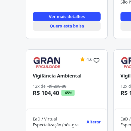
São P
Ver mais detalhes
Quero esta bolsa
4.6
Vigilância Ambiental
Vigi
12x de
R$ 299,80
12x 
R$ 104,40
R$ 
-65%
EaD / Virtual
EaD /
Alterar
Especialização (pós-graduação)