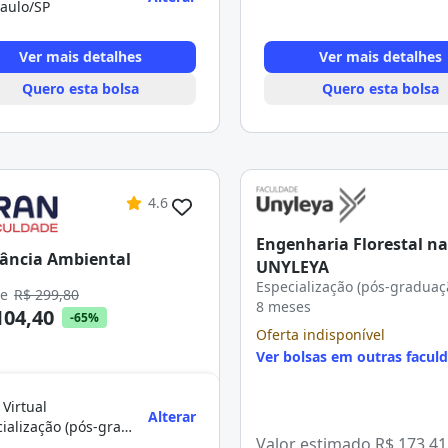
aulo/SP
Ver mais detalhes
Ver mais detalhes
Quero esta bolsa
Quero esta bolsa
4.6
Engenharia Florestal na
lância Ambiental
UNYLEYA
Especialização (pós-graduaç
de
R$ 299,80
8 meses
104,40
-65%
Oferta indisponível
Ver bolsas em outras facul
 Virtual
Alterar
Especialização (pós-graduação)
Valor estimado
R$ 173,41