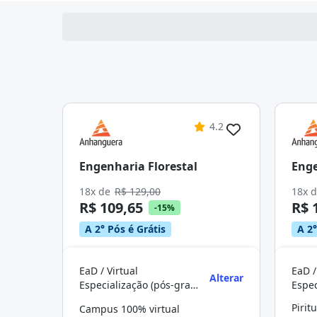
4.2
Engenharia Florestal
Enge
18x de
R$ 129,00
18x 
R$ 109,65
R$ 
-15%
A 2° Pós é Grátis
A 2°
EaD / Virtual
EaD /
Alterar
Especialização (pós-graduação)
Pirit
Campus 100% virtual