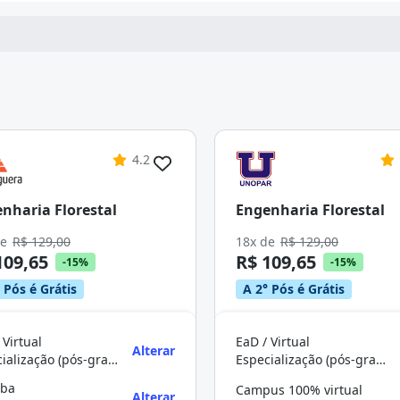
4.2
nharia Florestal
Engenharia Florestal
de
R$ 129,00
18x de
R$ 129,00
109,65
R$ 109,65
-15%
-15%
 Pós é Grátis
A 2° Pós é Grátis
 Virtual
EaD / Virtual
Alterar
Especialização (pós-graduação)
Especialização (pós-graduação)
uba
Campus 100% virtual
Alterar