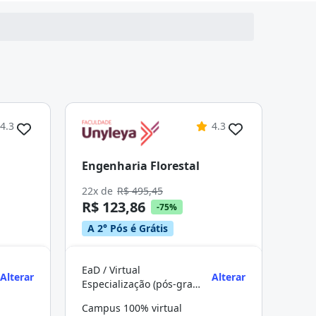
4.3
4.3
Engenharia Florestal
22x de
R$ 495,45
R$ 123,86
-75%
A 2° Pós é Grátis
EaD / Virtual
Alterar
Alterar
Especialização (pós-graduação)
Campus 100% virtual